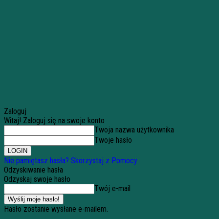
Zaloguj
Witaj! Zaloguj się na swoje konto
Twoja nazwa użytkownika
Twoje hasło
Nie pamiętasz hasła? Skorzystaj z Pomocy
Odzyskiwanie hasła
Odzyskaj swoje hasło
Twój e-mail
Hasło zostanie wysłane e-mailem.