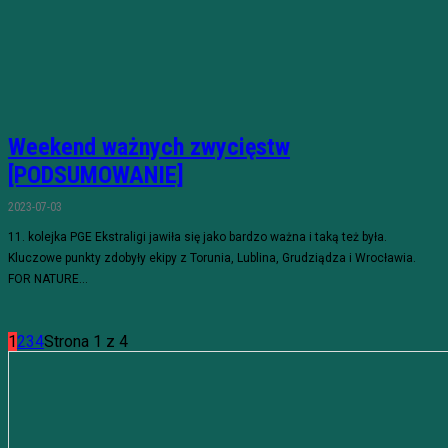
Weekend ważnych zwycięstw
[PODSUMOWANIE]
2023-07-03
11. kolejka PGE Ekstraligi jawiła się jako bardzo ważna i taką też była.
Kluczowe punkty zdobyły ekipy z Torunia, Lublina, Grudziądza i Wrocławia.
FOR NATURE...
1
2
3
4
Strona 1 z 4