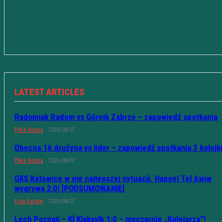
LATEST ARTICLES
Radomiak Radom vs Górnik Zabrze – zapowiedź spotkania
Piłka Nożna
2026-08-07
Obecna 16 drużyna vs lider – zapowiedź spotkania 3 kolejk
Piłka Nożna
2026-08-07
GKS Katowice w nie najleoszej sytuacji. Hapoel Tel Awiw
wygrywa 2:0! [PODSUMOWANIE]
Liga Europy
2026-08-07
Lech Poznań – KÍ Klaksvík 1:0 – męczarnie „Kolejorza”!