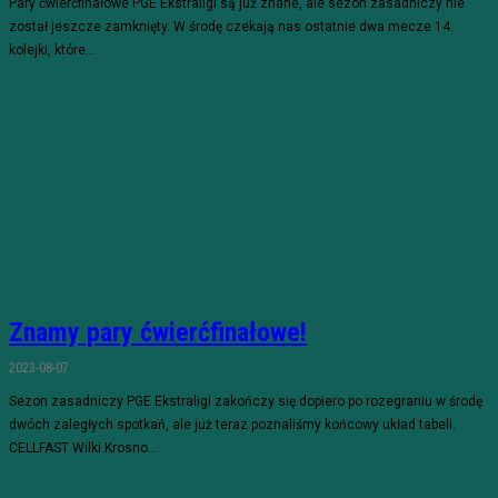
Pary ćwierćfinałowe PGE Ekstraligi są już znane, ale sezon zasadniczy nie
został jeszcze zamknięty. W środę czekają nas ostatnie dwa mecze 14.
kolejki, które...
Znamy pary ćwierćfinałowe!
2023-08-07
Sezon zasadniczy PGE Ekstraligi zakończy się dopiero po rozegraniu w środę
dwóch zaległych spotkań, ale już teraz poznaliśmy końcowy układ tabeli.
CELLFAST Wilki Krosno...