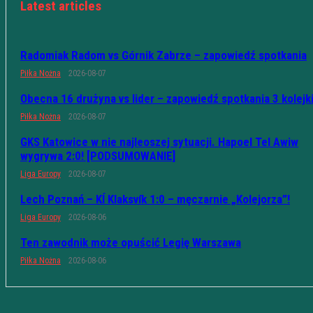
Latest articles
Radomiak Radom vs Górnik Zabrze – zapowiedź spotkania
Piłka Nożna
2026-08-07
Obecna 16 drużyna vs lider – zapowiedź spotkania 3 kolejk
Piłka Nożna
2026-08-07
GKS Katowice w nie najleoszej sytuacji. Hapoel Tel Awiw
wygrywa 2:0! [PODSUMOWANIE]
Liga Europy
2026-08-07
Lech Poznań – KÍ Klaksvík 1:0 – męczarnie „Kolejorza”!
Liga Europy
2026-08-06
Ten zawodnik może opuścić Legię Warszawa
Piłka Nożna
2026-08-06