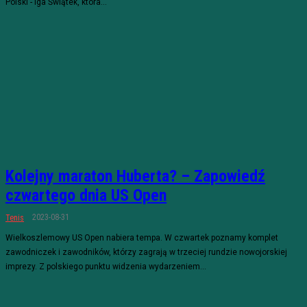
Polski - Iga Świątek, która...
Kolejny maraton Huberta? – Zapowiedź
czwartego dnia US Open
2023-08-31
Tenis
Wielkoszlemowy US Open nabiera tempa. W czwartek poznamy komplet
zawodniczek i zawodników, którzy zagrają w trzeciej rundzie nowojorskiej
imprezy. Z polskiego punktu widzenia wydarzeniem...