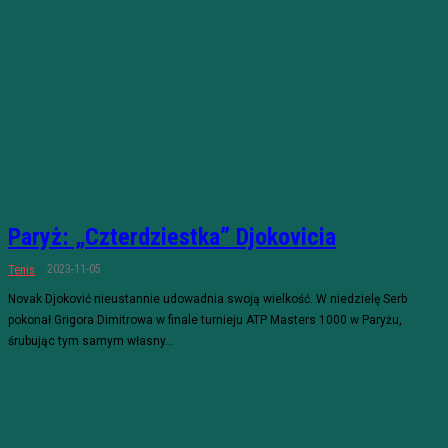
Paryż: „Czterdziestka” Djokovicia
2023-11-05
Tenis
Novak Djoković nieustannie udowadnia swoją wielkość. W niedzielę Serb
pokonał Grigora Dimitrowa w finale turnieju ATP Masters 1000 w Paryżu,
śrubując tym samym własny...