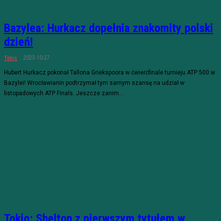
Bazylea: Hurkacz dopełnia znakomity polski
dzień!
2023-10-27
Tenis
Hubert Hurkacz pokonał Tallona Griekspoora w ćwierćfinale turnieju ATP 500 w
Bazylei! Wrocławianin podtrzymał tym samym szansę na udział w
listopadowych ATP Finals. Jeszcze zanim...
Tokio: Shelton z pierwszym tytułem w