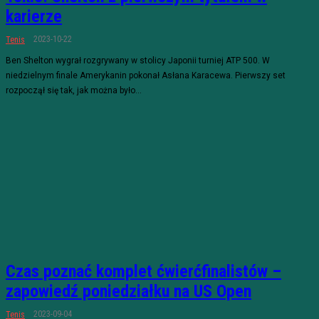
karierze
2023-10-22
Tenis
Ben Shelton wygrał rozgrywany w stolicy Japonii turniej ATP 500. W
niedzielnym finale Amerykanin pokonał Asłana Karacewa. Pierwszy set
rozpoczął się tak, jak można było...
Czas poznać komplet ćwierćfinalistów –
zapowiedź poniedziałku na US Open
2023-09-04
Tenis