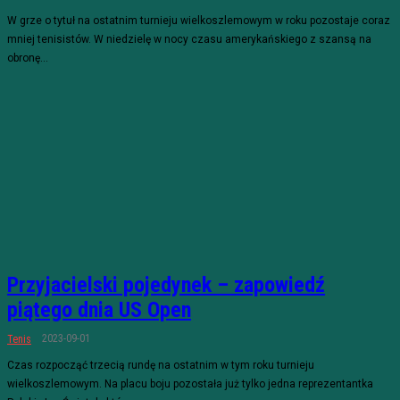
W grze o tytuł na ostatnim turnieju wielkoszlemowym w roku pozostaje coraz
mniej tenisistów. W niedzielę w nocy czasu amerykańskiego z szansą na
obronę...
Przyjacielski pojedynek – zapowiedź
piątego dnia US Open
2023-09-01
Tenis
Czas rozpocząć trzecią rundę na ostatnim w tym roku turnieju
wielkoszlemowym. Na placu boju pozostała już tylko jedna reprezentantka