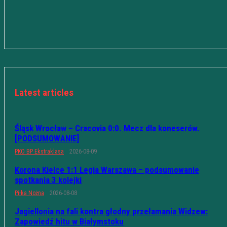
Latest articles
Śląsk Wrocław – Cracovia 0:0. Mecz dla koneserów.
[PODSUMOWANIE]
PKO BP Ekstraklasa
2026-08-09
Korona Kielce 1:1 Legia Warszawa – podsumowanie
spotkania 3 kolejki
Piłka Nożna
2026-08-08
Jagiellonia na fali kontra głodny przełamania Widzew:
Zapowiedź hitu w Białymstoku