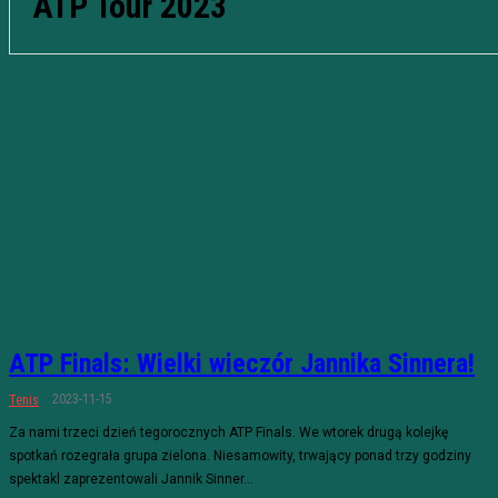
ATP Tour 2023
ATP Finals: Wielki wieczór Jannika Sinnera!
2023-11-15
Tenis
Za nami trzeci dzień tegorocznych ATP Finals. We wtorek drugą kolejkę
spotkań rozegrała grupa zielona. Niesamowity, trwający ponad trzy godziny
spektakl zaprezentowali Jannik Sinner...