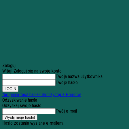
Zaloguj
Witaj! Zaloguj się na swoje konto
Twoja nazwa użytkownika
Twoje hasło
Nie pamiętasz hasła? Skorzystaj z Pomocy
Odzyskiwanie hasła
Odzyskaj swoje hasło
Twój e-mail
Hasło zostanie wysłane e-mailem.