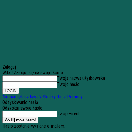
Zaloguj
Witaj! Zaloguj się na swoje konto
Twoja nazwa użytkownika
Twoje hasło
Nie pamiętasz hasła? Skorzystaj z Pomocy
Odzyskiwanie hasła
Odzyskaj swoje hasło
Twój e-mail
Hasło zostanie wysłane e-mailem.