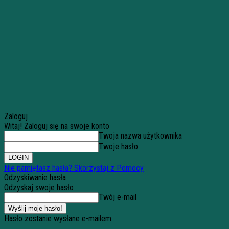
Zaloguj
Witaj! Zaloguj się na swoje konto
Twoja nazwa użytkownika
Twoje hasło
Nie pamiętasz hasła? Skorzystaj z Pomocy
Odzyskiwanie hasła
Odzyskaj swoje hasło
Twój e-mail
Hasło zostanie wysłane e-mailem.