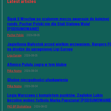
Latest articles
Śląsk II Wrocław po szalonym meczu awansuje do kolejnej
rundy. Puchar Polski nie dla Stali Stalowa Wola!
[PODSUMOWANIE]
Puchar Polski
2026-08-05
Jagiellonia Białystok przed wielkim wyzwaniem. Rangers F
na drodze do upragnionej Ligi Europy
Liga Europy
2026-08-05
Afimico Pululu zagra w tym klubie
Piłka Nożna
2026-08-04
Głośne niezgodności ułaskawienia
Piłka Nożna
2026-08-04
Legia Warszawa z kompletem punktów. Zagłębie Lubin
bezsilne wobec futbolu Marka Papszuna! [PODSUMOWANIE
PKO BP Ekstraklasa
2026-08-02