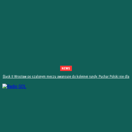
NEWS
Śląsk II Wrocław po szalonym meczu awansuje do kolejnej rundy. Puchar Polski nie dla
Stali Stalowa Wola! [PODSUMOWANIE]