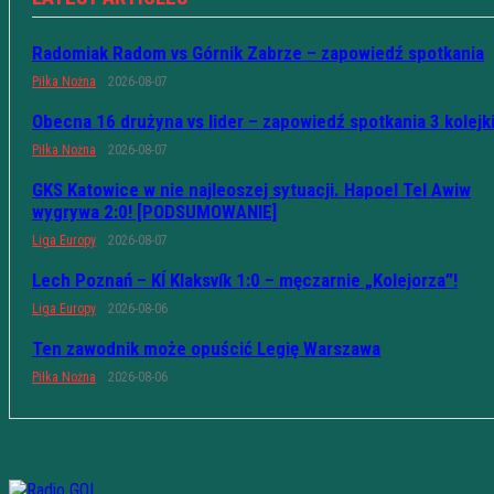
Radomiak Radom vs Górnik Zabrze – zapowiedź spotkania
Piłka Nożna
2026-08-07
Obecna 16 drużyna vs lider – zapowiedź spotkania 3 kolejk
Piłka Nożna
2026-08-07
GKS Katowice w nie najleoszej sytuacji. Hapoel Tel Awiw
wygrywa 2:0! [PODSUMOWANIE]
Liga Europy
2026-08-07
Lech Poznań – KÍ Klaksvík 1:0 – męczarnie „Kolejorza”!
Liga Europy
2026-08-06
Ten zawodnik może opuścić Legię Warszawa
Piłka Nożna
2026-08-06