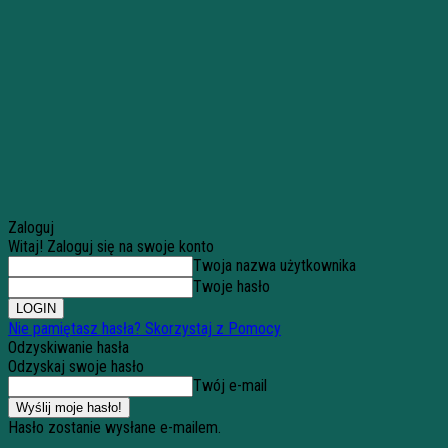
Zaloguj
Witaj! Zaloguj się na swoje konto
Twoja nazwa użytkownika
Twoje hasło
Nie pamiętasz hasła? Skorzystaj z Pomocy
Odzyskiwanie hasła
Odzyskaj swoje hasło
Twój e-mail
Hasło zostanie wysłane e-mailem.