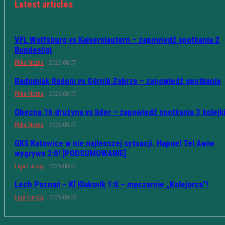
Latest articles
VFL Wolfsburg vs Kaiserslautern – zapowiedź spotkania 2
Bundesligi
Piłka Nożna
2026-08-07
Radomiak Radom vs Górnik Zabrze – zapowiedź spotkania
Piłka Nożna
2026-08-07
Obecna 16 drużyna vs lider – zapowiedź spotkania 3 kolejk
Piłka Nożna
2026-08-07
GKS Katowice w nie najleoszej sytuacji. Hapoel Tel Awiw
wygrywa 2:0! [PODSUMOWANIE]
Liga Europy
2026-08-07
Lech Poznań – KÍ Klaksvík 1:0 – męczarnie „Kolejorza”!
Liga Europy
2026-08-06