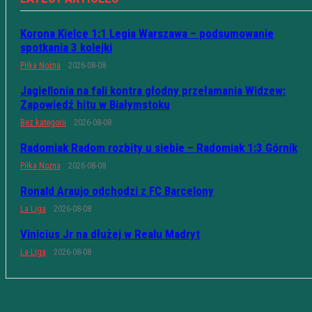
Korona Kielce 1:1 Legia Warszawa – podsumowanie
spotkania 3 kolejki
Piłka Nożna
2026-08-08
Jagiellonia na fali kontra głodny przełamania Widzew:
Zapowiedź hitu w Białymstoku
Bez kategorii
2026-08-08
Radomiak Radom rozbity u siebie – Radomiak 1:3 Górnik
Piłka Nożna
2026-08-08
Ronald Araujo odchodzi z FC Barcelony
La Liga
2026-08-08
Vinicius Jr na dłużej w Realu Madryt
La Liga
2026-08-08