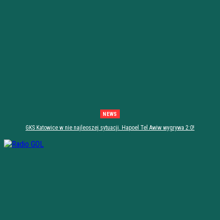
NEWS
GKS Katowice w nie najleoszej sytuacji. Hapoel Tel Awiw wygrywa 2:0!
[PODSUMOWANIE]