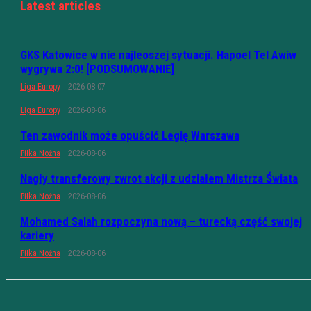
Latest articles
GKS Katowice w nie najleoszej sytuacji. Hapoel Tel Awiw
wygrywa 2:0! [PODSUMOWANIE]
Liga Europy
2026-08-07
Liga Europy
2026-08-06
Ten zawodnik może opuścić Legię Warszawa
Piłka Nożna
2026-08-06
Nagły transferowy zwrot akcji z udziałem Mistrza Świata
Piłka Nożna
2026-08-06
Mohamed Salah rozpoczyna nową – turecką część swojej
kariery
Piłka Nożna
2026-08-06