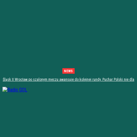
NEWS
Śląsk II Wrocław po szalonym meczu awansuje do kolejnej rundy. Puchar Polski nie dla
Stali Stalowa Wola! [PODSUMOWANIE]