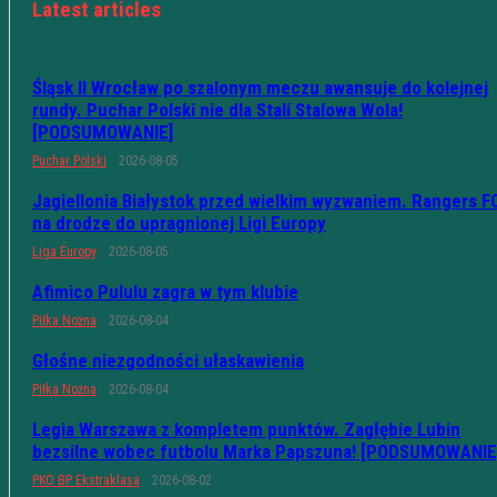
Latest articles
Śląsk II Wrocław po szalonym meczu awansuje do kolejnej
rundy. Puchar Polski nie dla Stali Stalowa Wola!
[PODSUMOWANIE]
Puchar Polski
2026-08-05
Jagiellonia Białystok przed wielkim wyzwaniem. Rangers F
na drodze do upragnionej Ligi Europy
Liga Europy
2026-08-05
Afimico Pululu zagra w tym klubie
Piłka Nożna
2026-08-04
Głośne niezgodności ułaskawienia
Piłka Nożna
2026-08-04
Legia Warszawa z kompletem punktów. Zagłębie Lubin
bezsilne wobec futbolu Marka Papszuna! [PODSUMOWANIE
PKO BP Ekstraklasa
2026-08-02