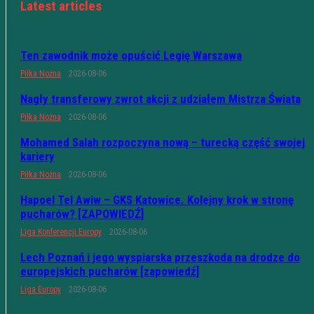
Latest articles
Ten zawodnik może opuścić Legię Warszawa
Piłka Nożna
2026-08-06
Nagły transferowy zwrot akcji z udziałem Mistrza Świata
Piłka Nożna
2026-08-06
Mohamed Salah rozpoczyna nową – turecką część swojej
kariery
Piłka Nożna
2026-08-06
Hapoel Tel Awiw – GKS Katowice. Kolejny krok w stronę
pucharów? [ZAPOWIEDŹ]
Liga Konferencji Europy
2026-08-06
Lech Poznań i jego wyspiarska przeszkoda na drodze do
europejskich pucharów [zapowiedź]
Liga Europy
2026-08-06