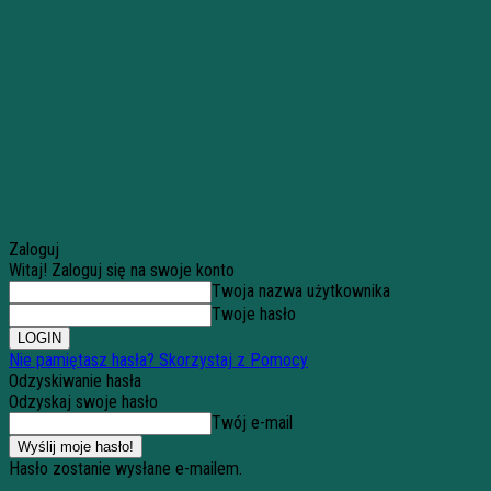
Zaloguj
Witaj! Zaloguj się na swoje konto
Twoja nazwa użytkownika
Twoje hasło
Nie pamiętasz hasła? Skorzystaj z Pomocy
Odzyskiwanie hasła
Odzyskaj swoje hasło
Twój e-mail
Hasło zostanie wysłane e-mailem.