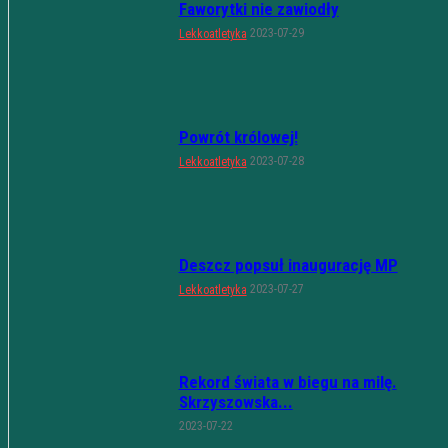
Faworytki nie zawiodły
2023-07-29
Lekkoatletyka
Powrót królowej!
2023-07-28
Lekkoatletyka
Deszcz popsuł inaugurację MP
2023-07-27
Lekkoatletyka
Rekord świata w biegu na milę.
Skrzyszowska...
2023-07-22