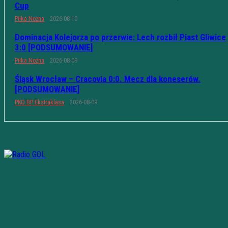
Cup
Piłka Nożna
2026-08-10
Dominacja Kolejorza po przerwie: Lech rozbił Piast Gliwice
3:0 [PODSUMOWANIE]
Piłka Nożna
2026-08-09
Śląsk Wrocław – Cracovia 0:0. Mecz dla koneserów.
[PODSUMOWANIE]
PKO BP Ekstraklasa
2026-08-09