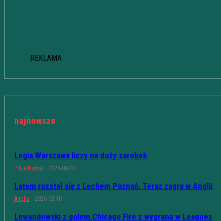
REKLAMA
najnowsze
Legia Warszawa liczy na duży zarobek
Piłka Nożna
2026-08-10
Latem rozstał się z Lechem Poznań. Teraz zagra w Anglii
Anglia
2026-08-10
Lewandowski z golem,Chicago Fire z wygraną w Leagues