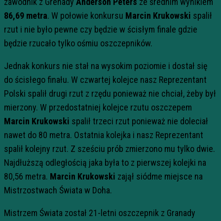
zawodnik z Grenady
Anderson Peters
ze średnim wynikiem
86,69 metra
. W połowie konkursu
Marcin Krukowski
spalił
rzut i nie było pewne czy będzie w ścisłym finale gdzie
będzie rzucało tylko ośmiu oszczepników.
Jednak konkurs nie stał na wysokim poziomie i dostał się
do ścisłego finału. W czwartej kolejce nasz Reprezentant
Polski spalił drugi rzut z rzędu ponieważ nie chciał, żeby był
mierzony. W przedostatniej kolejce rzutu oszczepem
Marcin Krukowski
spalił trzeci rzut ponieważ nie doleciał
nawet do 80 metra. Ostatnia kolejka i nasz Reprezentant
spalił kolejny rzut. Z sześciu prób zmierzono mu tylko dwie.
Najdłuższą odległością jaka była to z pierwszej kolejki na
80,56 metra.
Marcin Krukowski
zajął siódme miejsce na
Mistrzostwach Świata w Doha.
Mistrzem Świata został 21-letni oszczepnik z Granady