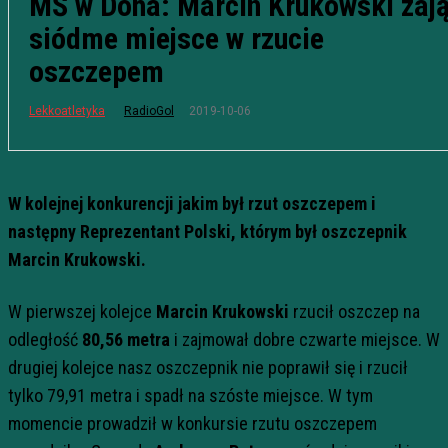
MŚ w Doha: Marcin Krukowski zają
siódme miejsce w rzucie
oszczepem
2019-10-06
Lekkoatletyka
RadioGol
W kolejnej konkurencji jakim był rzut oszczepem i
następny Reprezentant Polski, którym był oszczepnik
Marcin Krukowski.
W pierwszej kolejce
Marcin Krukowski
rzucił oszczep na
odległość
80,56 metra
i zajmował dobre czwarte miejsce. W
drugiej kolejce nasz oszczepnik nie poprawił się i rzucił
tylko 79,91 metra i spadł na szóste miejsce. W tym
momencie prowadził w konkursie rzutu oszczepem