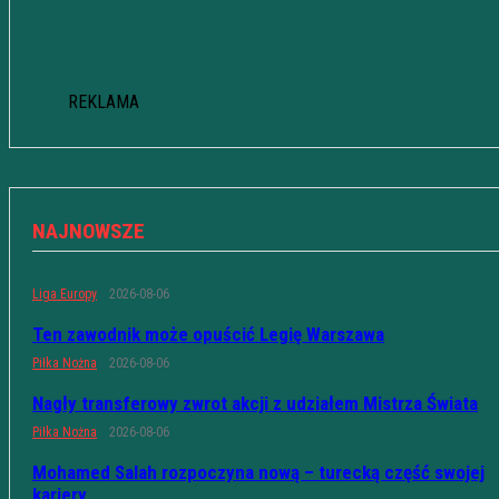
REKLAMA
NAJNOWSZE
Liga Europy
2026-08-06
Ten zawodnik może opuścić Legię Warszawa
Piłka Nożna
2026-08-06
Nagły transferowy zwrot akcji z udziałem Mistrza Świata
Piłka Nożna
2026-08-06
Mohamed Salah rozpoczyna nową – turecką część swojej
kariery