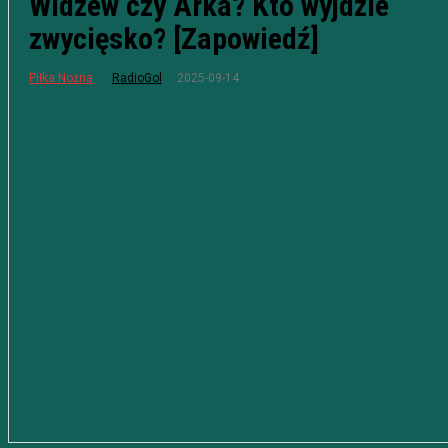
Widzew czy Arka? Kto wyjdzie
zwycięsko? [Zapowiedź]
2025-09-14
Piłka Nożna
RadioGol