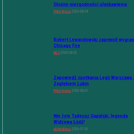
Głośne niezgodności ułaskawienia
2026-08-04
Piłka Nożna
Robert Lewandowski zapewnił wygran
Chicago Fire
2026-08-02
MLS
Zapowiedź spotkania Legii Warszawa 
Zagłębiem Lubin
2026-08-01
Piłka Nożna
Nie żyje Tadeusz Gapiński, legenda
Widzewa Łódź!
2026-07-30
ekstraklasa