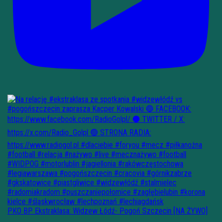
PKO BP Ekstraklasa: Widzew Łódź- Pogoń Szczecin [NA ŻYWO]