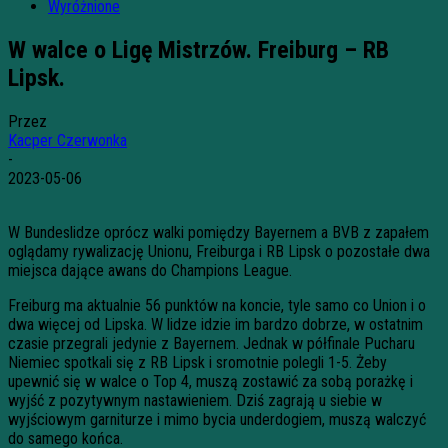
Wyróżnione
W walce o Ligę Mistrzów. Freiburg – RB
Lipsk.
Przez
Kacper Czerwonka
-
2023-05-06
W Bundeslidze oprócz walki pomiędzy Bayernem a BVB z zapałem
oglądamy rywalizację Unionu, Freiburga i RB Lipsk o pozostałe dwa
miejsca dające awans do Champions League.
Freiburg ma aktualnie 56 punktów na koncie, tyle samo co Union i o
dwa więcej od Lipska. W lidze idzie im bardzo dobrze, w ostatnim
czasie przegrali jedynie z Bayernem. Jednak w półfinale Pucharu
Niemiec spotkali się z RB Lipsk i sromotnie polegli 1-5. Żeby
upewnić się w walce o Top 4, muszą zostawić za sobą porażkę i
wyjść z pozytywnym nastawieniem. Dziś zagrają u siebie w
wyjściowym garniturze i mimo bycia underdogiem, muszą walczyć
do samego końca.