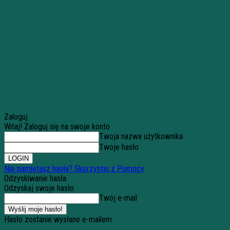
Zaloguj
Witaj! Zaloguj się na swoje konto
Twoja nazwa użytkownika
Twoje hasło
Nie pamiętasz hasła? Skorzystaj z Pomocy
Odzyskiwanie hasła
Odzyskaj swoje hasło
Twój e-mail
Hasło zostanie wysłane e-mailem.