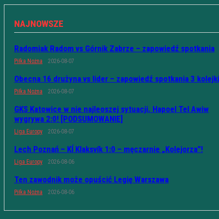
NAJNOWSZE
Radomiak Radom vs Górnik Zabrze – zapowiedź spotkania
Piłka Nożna
2026-08-07
Obecna 16 drużyna vs lider – zapowiedź spotkania 3 kolejk
Piłka Nożna
2026-08-07
GKS Katowice w nie najleoszej sytuacji. Hapoel Tel Awiw
wygrywa 2:0! [PODSUMOWANIE]
Liga Europy
2026-08-07
Lech Poznań – KÍ Klaksvík 1:0 – męczarnie „Kolejorza”!
Liga Europy
2026-08-06
Ten zawodnik może opuścić Legię Warszawa
Piłka Nożna
2026-08-06