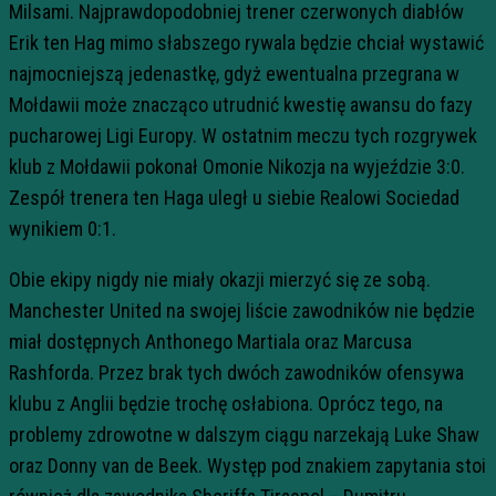
Milsami. Najprawdopodobniej trener czerwonych diabłów
Erik ten Hag mimo słabszego rywala będzie chciał wystawić
najmocniejszą jedenastkę, gdyż ewentualna przegrana w
Mołdawii może znacząco utrudnić kwestię awansu do fazy
pucharowej Ligi Europy. W ostatnim meczu tych rozgrywek
klub z Mołdawii pokonał Omonie Nikozja na wyjeździe 3:0.
Zespół trenera ten Haga uległ u siebie Realowi Sociedad
wynikiem 0:1.
Obie ekipy nigdy nie miały okazji mierzyć się ze sobą.
Manchester United na swojej liście zawodników nie będzie
miał dostępnych Anthonego Martiala oraz Marcusa
Rashforda. Przez brak tych dwóch zawodników ofensywa
klubu z Anglii będzie trochę osłabiona. Oprócz tego, na
problemy zdrowotne w dalszym ciągu narzekają Luke Shaw
oraz Donny van de Beek. Występ pod znakiem zapytania stoi