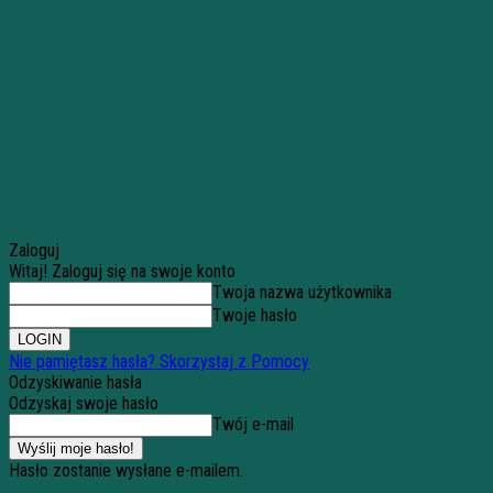
Zaloguj
Witaj! Zaloguj się na swoje konto
Twoja nazwa użytkownika
Twoje hasło
Nie pamiętasz hasła? Skorzystaj z Pomocy
Odzyskiwanie hasła
Odzyskaj swoje hasło
Twój e-mail
Hasło zostanie wysłane e-mailem.