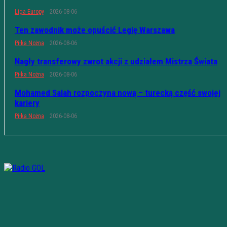
Liga Europy
2026-08-06
Ten zawodnik może opuścić Legię Warszawa
Piłka Nożna
2026-08-06
Nagły transferowy zwrot akcji z udziałem Mistrza Świata
Piłka Nożna
2026-08-06
Mohamed Salah rozpoczyna nową – turecką część swojej
kariery
Piłka Nożna
2026-08-06