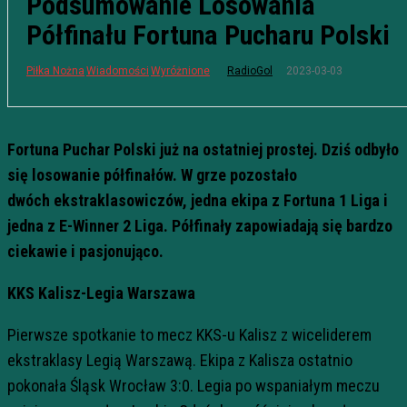
Podsumowanie Losowania
Półfinału Fortuna Pucharu Polski
2023-03-03
Piłka Nożna
Wiadomości
Wyróżnione
RadioGol
Fortuna Puchar Polski już na ostatniej prostej. Dziś odbyło
się losowanie półfinałów. W grze pozostało
dwóch
ekstraklasowiczów
, jedna ekipa z Fortuna 1 Liga i
jedna z
E-Winner
2 Liga. Półfinały zapowiadają się bardzo
ciekawie i pasjonująco.
KKS Kalisz-Legia Warszawa
Pierwsze spotkanie to mecz
KKS-u
Kalisz z wiceliderem
ekstraklasy Legią Warszawą. Ekipa z Kalisza ostatnio
pokonała Śląsk Wrocław 3:0. Legia po wspaniałym meczu