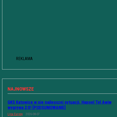
REKLAMA
NAJNOWSZE
GKS Katowice w nie najleoszej sytuacji. Hapoel Tel Awiw
wygrywa 2:0! [PODSUMOWANIE]
Liga Europy
2026-08-07