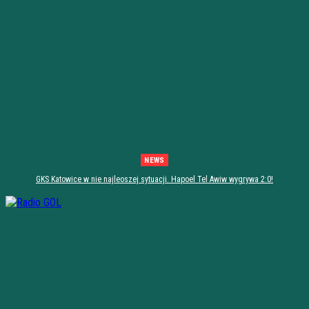
NEWS
GKS Katowice w nie najleoszej sytuacji. Hapoel Tel Awiw wygrywa 2:0!
[PODSUMOWANIE]