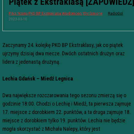
Piątek z Ekstraklasą [ZAPOWIEDŹ
Piłka Nożna
PKO BP Ekstraklasa
Wiadomości
Wyróżnione
RadioGol
2023-03-10
Zaczynamy 24. kolejkę PKO BP Ekstraklasy, jak co piątek
ujrzymy dzisiaj dwa mecze. Dwóch ostatnich drużyn oraz
lidera z jedenastą drużyną.
Lechia Gdańsk – Miedź Legnica
Dwa największe rozczarowania tego sezonu zmierzą się o
godzinie 18:00. Chodzi o Lechię i Miedź, ta pierwsza zajmuje
17. miejsce z dorobkiem 22. punktów, a ta druga zajmuje 18.
miejsce z dorobkiem tylko 19. punktów. Lechia nie będzie
mogła skorzystać z Michała Nalepy, który jest