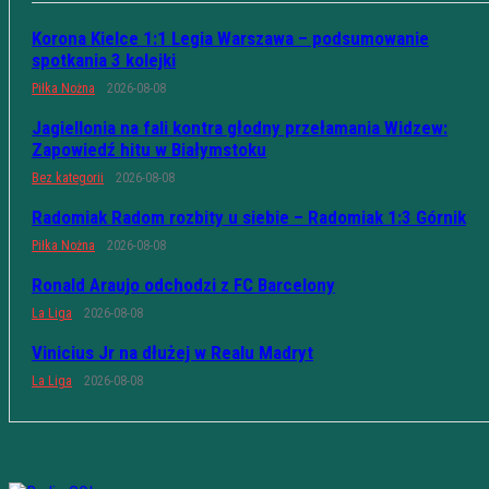
Korona Kielce 1:1 Legia Warszawa – podsumowanie
spotkania 3 kolejki
Piłka Nożna
2026-08-08
Jagiellonia na fali kontra głodny przełamania Widzew:
Zapowiedź hitu w Białymstoku
Bez kategorii
2026-08-08
Radomiak Radom rozbity u siebie – Radomiak 1:3 Górnik
Piłka Nożna
2026-08-08
Ronald Araujo odchodzi z FC Barcelony
La Liga
2026-08-08
Vinicius Jr na dłużej w Realu Madryt
La Liga
2026-08-08