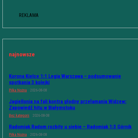
REKLAMA
najnowsze
Korona Kielce 1:1 Legia Warszawa – podsumowanie
spotkania 3 kolejki
Piłka Nożna
2026-08-08
Jagiellonia na fali kontra głodny przełamania Widzew:
Zapowiedź hitu w Białymstoku
Bez kategorii
2026-08-08
Radomiak Radom rozbity u siebie – Radomiak 1:3 Górnik
Piłka Nożna
2026-08-08