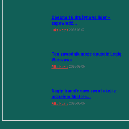
Obecna 16 drużyna vs lider –
zapowiedź...
2026-08-07
Piłka Nożna
Ten zawodnik może opuścić Legię
Warszawa
2026-08-06
Piłka Nożna
Nagły transferowy zwrot akcji z
udziałem Mistrza...
2026-08-06
Piłka Nożna