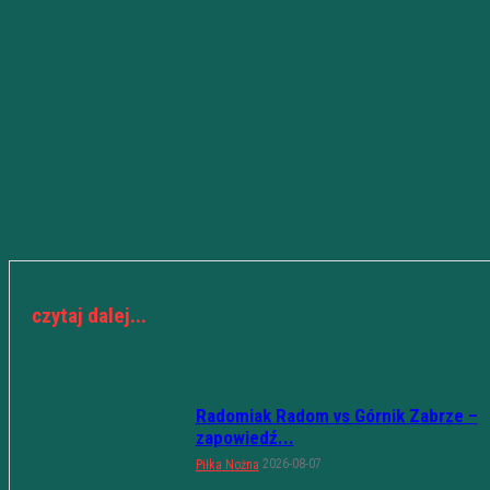
czytaj dalej...
Radomiak Radom vs Górnik Zabrze –
zapowiedź...
2026-08-07
Piłka Nożna