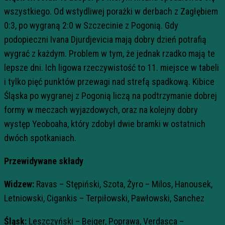
wszystkiego. Od wstydliwej porażki w derbach z Zagłębiem
0:3, po wygraną 2:0 w Szczecinie z Pogonią. Gdy
podopieczni Ivana Djurdjevicia mają dobry dzień potrafią
wygrać z każdym. Problem w tym, że jednak rzadko mają te
lepsze dni. Ich ligowa rzeczywistość to 11. miejsce w tabeli
i tylko pięć punktów przewagi nad strefą spadkową. Kibice
Śląska po wygranej z Pogonią liczą na podtrzymanie dobrej
formy w meczach wyjazdowych, oraz na kolejny dobry
występ Yeoboaha, który zdobył dwie bramki w ostatnich
dwóch spotkaniach.
Przewidywane składy
Widzew:
Ravas – Stępiński, Szota, Żyro – Milos, Hanousek,
Letniowski, Cigankis – Terpiłowski, Pawłowski, Sanchez
Śląsk:
Leszczyński – Bejger, Poprawa, Verdasca –