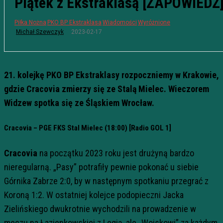
Piątek z Ekstraklasą [ZAPOWIEDŹ
Piłka Nożna
PKO BP Ekstraklasa
Wiadomości
Wyróżnione
2023-02-17
Michał Szewczyk
21. kolejkę PKO BP Ekstraklasy rozpoczniemy w Krakowie,
gdzie Cracovia zmierzy się ze Stalą Mielec. Wieczorem
Widzew spotka się ze Śląskiem Wrocław.
Cracovia – PGE FKS Stal Mielec (18:00) [Radio GOL 1]
Cracovia
na początku 2023 roku jest drużyną bardzo
nieregularną. „Pasy” potrafiły pewnie pokonać u siebie
Górnika Zabrze 2:0, by w następnym spotkaniu przegrać z
Koroną 1:2. W ostatniej kolejce podopieczni Jacka
Zielińskiego dwukrotnie wychodzili na prowadzenie w
meczu na Łazienkowskiej z Legią, ale „Wojskowi” za każdym