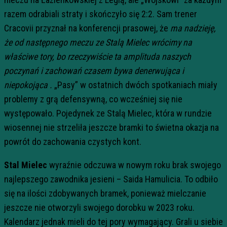
razem odrabiali straty i skończyło się 2:2. Sam trener
Cracovii przyznał na konferencji prasowej, że
ma nadzieję,
że od następnego meczu ze Stalą Mielec wrócimy na
właściwe tory, bo rzeczywiście ta amplituda naszych
poczynań i zachowań czasem bywa denerwująca i
niepokojąca .
„Pasy” w ostatnich dwóch spotkaniach miały
problemy z grą defensywną, co wcześniej się nie
występowało. Pojedynek ze Stalą Mielec, która w rundzie
wiosennej nie strzeliła jeszcze bramki to świetna okazja na
powrót do zachowania czystych kont.
Stal Mielec
wyraźnie odczuwa w nowym roku brak swojego
najlepszego zawodnika jesieni – Saida Hamulicia. To odbiło
się na ilości zdobywanych bramek, ponieważ mielczanie
jeszcze nie otworzyli swojego dorobku w 2023 roku.
Kalendarz jednak mieli do tej pory wymagający. Grali u siebie