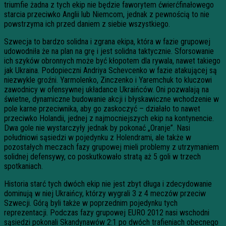
triumfie żadna z tych ekip nie będzie faworytem ćwierćfinałowego
starcia przeciwko Anglii lub Niemcom, jednak z pewnością to nie
powstrzyma ich przed daniem z siebie wszystkiego.
Szwecja to bardzo solidna i zgrana ekipa, która w fazie grupowej
udowodniła że na plan na grę i jest solidna taktycznie. Sforsowanie
ich szyków obronnych może być kłopotem dla rywala, nawet takiego
jak Ukraina. Podopieczni Andriya Schevcenko w fazie atakującej są
niezwykle groźni. Yarmolenko, Zinczenko i Yaremchuk to kluczowi
zawodnicy w ofensywnej układance Ukraińców. Oni pozwalają na
świetne, dynamiczne budowanie akcji i błyskawiczne wchodzenie w
pole karne przeciwnika, aby go zaskoczyć – działało to nawet
przeciwko Holandii, jednej z najmocniejszych ekip na kontynencie.
Dwa gole nie wystarczyły jednak by pokonać „Oranje”. Nasi
południowi sąsiedzi w pojedynku z Holendrami, ale także w
pozostałych meczach fazy grupowej mieli problemy z utrzymaniem
solidnej defensywy, co poskutkowało stratą aż 5 goli w trzech
spotkaniach.
Historia starć tych dwóch ekip nie jest zbyt długa i zdecydowanie
dominują w niej Ukraińcy, którzy wygrali 3 z 4 meczów przeciw
Szwecji. Górą byli także w poprzednim pojedynku tych
reprezentacji. Podczas fazy grupowej EURO 2012 nasi wschodni
sąsiedzi pokonali Skandynawów 2:1 po dwóch trafieniach obecnego