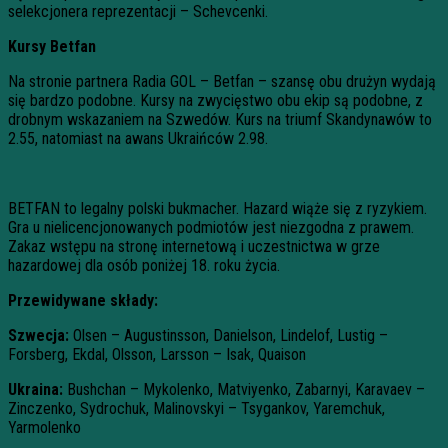
selekcjonera reprezentacji – Schevcenki.
Kursy Betfan
Na stronie partnera Radia GOL – Betfan – szansę obu drużyn wydają
się bardzo podobne. Kursy na zwycięstwo obu ekip są podobne, z
drobnym wskazaniem na Szwedów. Kurs na triumf Skandynawów to
2.55, natomiast na awans Ukraińców 2.98.
BETFAN to legalny polski bukmacher. Hazard wiąże się z ryzykiem.
Gra u nielicencjonowanych podmiotów jest niezgodna z prawem.
Zakaz wstępu na stronę internetową i uczestnictwa w grze
hazardowej dla osób poniżej 18. roku życia.
Przewidywane składy:
Szwecja:
Olsen – Augustinsson, Danielson, Lindelof, Lustig –
Forsberg, Ekdal, Olsson, Larsson – Isak, Quaison
Ukraina:
Bushchan – Mykolenko, Matviyenko, Zabarnyi, Karavaev –
Zinczenko, Sydrochuk, Malinovskyi – Tsygankov, Yaremchuk,
Yarmolenko