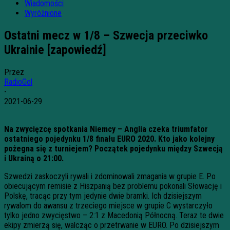
Wiadomości
Wyróżnione
Ostatni mecz w 1/8 – Szwecja przeciwko
Ukrainie [zapowiedź]
Przez
RadioGol
-
2021-06-29
Na zwycięzcę spotkania Niemcy – Anglia czeka triumfator
ostatniego pojedynku 1/8 finału EURO 2020. Kto jako kolejny
pożegna się z turniejem? Początek pojedynku między Szwecją
i Ukrainą o 21:00.
Szwedzi zaskoczyli rywali i zdominowali zmagania w grupie E. Po
obiecującym remisie z Hiszpanią bez problemu pokonali Słowację i
Polskę, tracąc przy tym jedynie dwie bramki. Ich dzisiejszym
rywalom do awansu z trzeciego miejsce w grupie C wystarczyło
tylko jedno zwycięstwo – 2:1 z Macedonią Północną. Teraz te dwie
ekipy zmierzą się, walcząc o przetrwanie w EURO. Po dzisiejszym