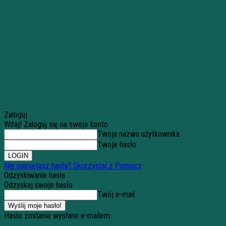
Zaloguj
Witaj! Zaloguj się na swoje konto
Twoja nazwa użytkownika
Twoje hasło
Nie pamiętasz hasła? Skorzystaj z Pomocy
Odzyskiwanie hasła
Odzyskaj swoje hasło
Twój e-mail
Hasło zostanie wysłane e-mailem.