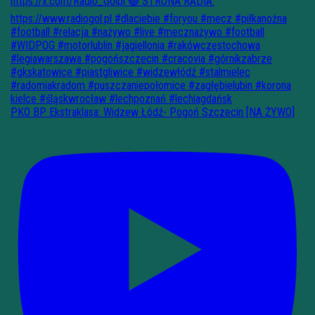
PKO BP Ekstraklasa: Widzew Łódź- Pogoń Szczecin [NA ŻYWO]