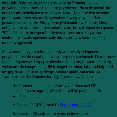
września. Oznacza to, że następna kolejka Premier League
prawdopodobnie również zostanie przełożona. Na razie jednak taka
decyzja nie została jeszcze zatwierdzona. Akurat w tym sezonie
przesuwanie meczów może wywoływać wyjątkowo bardzo
poważne zamieszanie. Winny temu jest mundial w Katarze, który
odbędzie się w terminie niestandardowym, bo w listopadzie i grudniu
2022 r. Ustalenie innego niż dotychczas terminu rozgrywania
mistrzostw świata spowodowały duże zmiany w harmonogramie
meczów ligowych.
Nie wiadomo czy angielskie zespoły w przyszłym tygodniu
przystąpią też do rywalizacji w europejskich pucharach. FA nie może
tutaj podejmować decyzji o odwołaniu meczów, bowiem te należą
wyłącznie do kompetencji UEFA. Angielskie kluby także oddały hołd
swojej zmarłej królowej. Swoje żałobne posty zamieścili na
Twitterze choćby Manchester City, Arsenal czy Chelsea.
Our Premier League fixture away at Fulham and WSL
game at home against West Ham will be postponed this
weekend.
— Chelsea FC (@ChelseaFC)
September 9, 2022
Manchester City wishes to express its sincere