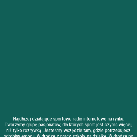
Najdłużej działające sportowe radio internetowe na rynku.
Tworzymy grupę pasjonatów, dla których sport jest czymś więcej,
niż tylko rozrywką. Jesteśmy wszędzie tam, gdzie potrzebujesz
odrobiny emocji. W drodze z pracy, szkoły, na działkę. W drodze po