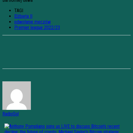
Bartłomiej Gliwa
TAGI
Elżbieta II
odwołanie meczów
Premier league 2022/23
RadioGol