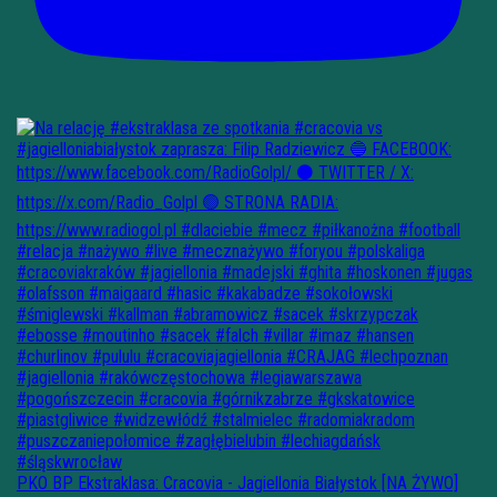
PKO BP Ekstraklasa: Cracovia - Jagiellonia Białystok [NA ŻYWO]