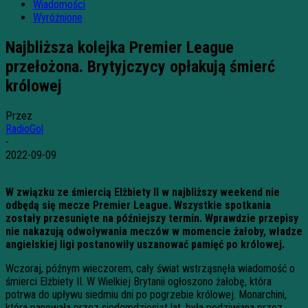
Wiadomości
Wyróżnione
Najbliższa kolejka Premier League
przełożona. Brytyjczycy opłakują śmierć
królowej
Przez
RadioGol
-
2022-09-09
W związku ze śmiercią Elżbiety II w najbliższy weekend nie
odbędą się mecze Premier League. Wszystkie spotkania
zostały przesunięte na późniejszy termin. Wprawdzie przepisy
nie nakazują odwoływania meczów w momencie żałoby, władze
angielskiej ligi postanowiły uszanować pamięć po królowej.
Wczoraj, późnym wieczorem, cały świat wstrząsnęła wiadomość o
śmierci Elżbiety II. W Wielkiej Brytanii ogłoszono żałobę, która
potrwa do upływu siedmiu dni po pogrzebie królowej. Monarchini,
która panowała przez siedemdziesiąt lat, była podziwiana przez