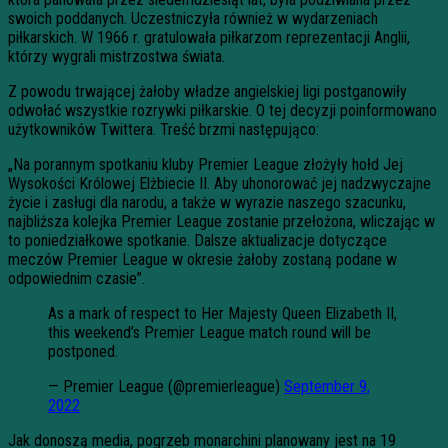
swoich poddanych. Uczestniczyła również w wydarzeniach
piłkarskich. W 1966 r. gratulowała piłkarzom reprezentacji Anglii,
którzy wygrali mistrzostwa świata.
Z powodu trwającej żałoby władze angielskiej ligi postganowiły
odwołać wszystkie rozrywki piłkarskie. O tej decyzji poinformowano
użytkowników Twittera. Treść brzmi następująco:
„Na porannym spotkaniu kluby Premier League złożyły hołd Jej
Wysokości Królowej Elżbiecie II. Aby uhonorować jej nadzwyczajne
życie i zasługi dla narodu, a także w wyrazie naszego szacunku,
najbliższa kolejka Premier League zostanie przełożona, wliczając w
to poniedziałkowe spotkanie. Dalsze aktualizacje dotyczące
meczów Premier League w okresie żałoby zostaną podane w
odpowiednim czasie”.
As a mark of respect to Her Majesty Queen Elizabeth II,
this weekend’s Premier League match round will be
postponed.
— Premier League (@premierleague)
September 9,
2022
Jak donoszą media, pogrzeb monarchini planowany jest na 19