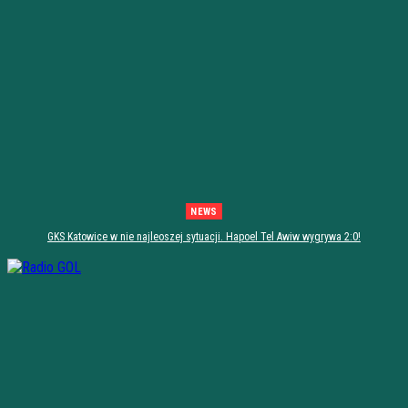
NEWS
GKS Katowice w nie najleoszej sytuacji. Hapoel Tel Awiw wygrywa 2:0!
[PODSUMOWANIE]