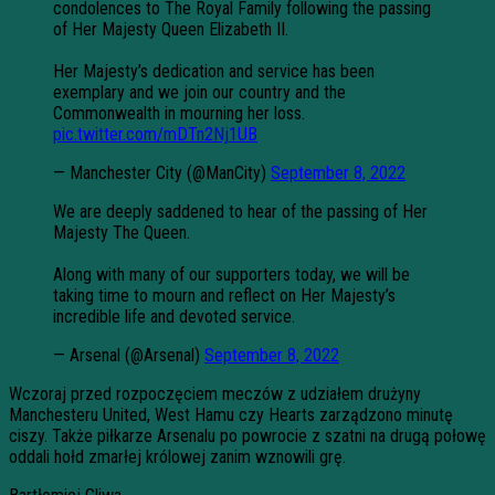
condolences to The Royal Family following the passing
of Her Majesty Queen Elizabeth II.
Her Majesty’s dedication and service has been
exemplary and we join our country and the
Commonwealth in mourning her loss.
pic.twitter.com/mDTn2Nj1UB
— Manchester City (@ManCity)
September 8, 2022
We are deeply saddened to hear of the passing of Her
Majesty The Queen.
Along with many of our supporters today, we will be
taking time to mourn and reflect on Her Majesty’s
incredible life and devoted service.
— Arsenal (@Arsenal)
September 8, 2022
Wczoraj przed rozpoczęciem meczów z udziałem drużyny
Manchesteru United, West Hamu czy Hearts zarządzono minutę
ciszy. Także piłkarze Arsenalu po powrocie z szatni na drugą połowę
oddali hołd zmarłej królowej zanim wznowili grę.