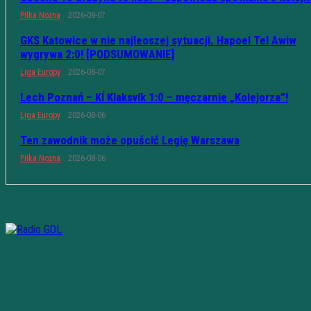
Piłka Nożna
2026-08-07
GKS Katowice w nie najleoszej sytuacji. Hapoel Tel Awiw
wygrywa 2:0! [PODSUMOWANIE]
Liga Europy
2026-08-07
Lech Poznań – KÍ Klaksvík 1:0 – męczarnie „Kolejorza”!
Liga Europy
2026-08-06
Ten zawodnik może opuścić Legię Warszawa
Piłka Nożna
2026-08-06