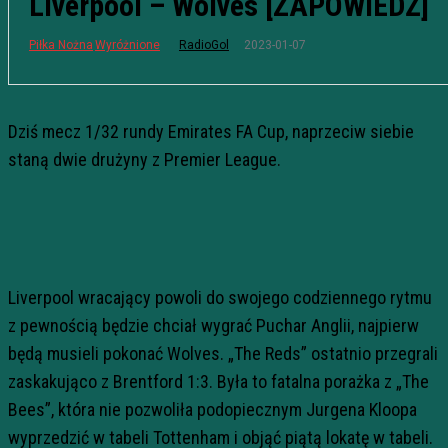
Liverpool – Wolves [ZAPOWIEDŹ]
2023-01-07
Piłka Nożna
Wyróżnione
RadioGol
Dziś mecz 1/32 rundy Emirates FA Cup, naprzeciw siebie
staną dwie drużyny z Premier League.
Liverpool wracający powoli do swojego codziennego rytmu
z pewnością będzie chciał wygrać Puchar Anglii, najpierw
będą musieli pokonać Wolves. „The Reds” ostatnio przegrali
zaskakująco z Brentford 1:3. Była to fatalna porażka z „The
Bees”, która nie pozwoliła podopiecznym Jurgena Kloopa
wyprzedzić w tabeli Tottenham i objąć piątą lokatę w tabeli.