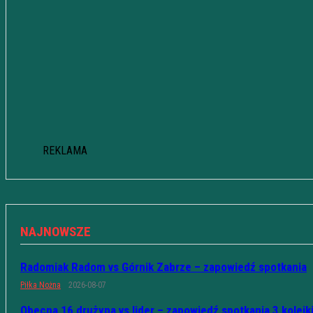
REKLAMA
NAJNOWSZE
Radomiak Radom vs Górnik Zabrze – zapowiedź spotkania
Piłka Nożna
2026-08-07
Obecna 16 drużyna vs lider – zapowiedź spotkania 3 kolejk