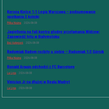
Korona Kielce 1:1 Legia Warszawa – podsumowanie
spotkania 3 kolejki
Piłka Nożna
2026-08-08
Jagiellonia na fali kontra głodny przełamania Widzew:
Zapowiedź hitu w Białymstoku
Bez kategorii
2026-08-08
Radomiak Radom rozbity u siebie – Radomiak 1:3 Górnik
Piłka Nożna
2026-08-08
Ronald Araujo odchodzi z FC Barcelony
La Liga
2026-08-08
Vinicius Jr na dłużej w Realu Madryt
La Liga
2026-08-08