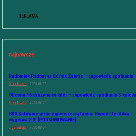
REKLAMA
najnowsze
Radomiak Radom vs Górnik Zabrze – zapowiedź spotkania
Piłka Nożna
2026-08-07
Obecna 16 drużyna vs lider – zapowiedź spotkania 3 kolejk
Piłka Nożna
2026-08-07
GKS Katowice w nie najleoszej sytuacji. Hapoel Tel Awiw
wygrywa 2:0! [PODSUMOWANIE]
Liga Europy
2026-08-07