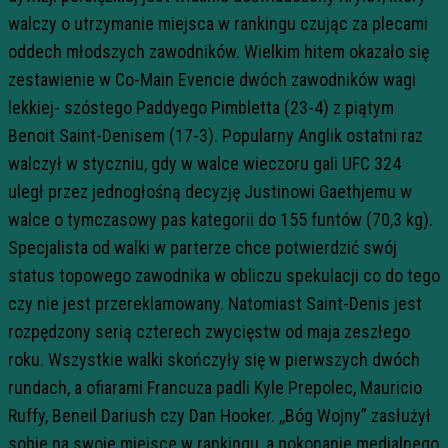
walczy o utrzymanie miejsca w rankingu czując za plecami
oddech młodszych zawodników. Wielkim hitem okazało się
zestawienie w Co-Main Evencie dwóch zawodników wagi
lekkiej- szóstego Paddyego Pimbletta (23-4) z piątym
Benoit Saint-Denisem (17-3). Popularny Anglik ostatni raz
walczył w styczniu, gdy w walce wieczoru gali UFC 324
uległ przez jednogłośną decyzję Justinowi Gaethjemu w
walce o tymczasowy pas kategorii do 155 funtów (70,3 kg).
Specjalista od walki w parterze chce potwierdzić swój
status topowego zawodnika w obliczu spekulacji co do tego
czy nie jest przereklamowany. Natomiast Saint-Denis jest
rozpędzony serią czterech zwycięstw od maja zeszłego
roku. Wszystkie walki skończyły się w pierwszych dwóch
rundach, a ofiarami Francuza padli Kyle Prepolec, Mauricio
Ruffy, Beneil Dariush czy Dan Hooker. ,,Bóg Wojny” zasłużył
sobie na swoje miejsce w rankingu, a pokonanie medialnego