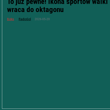
To już pewne! Ikona sportów walki
wraca do oktagonu
2026-05-20
Boks
RadioGol