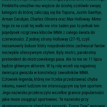
Pimbletta umożliwi mu wejście do ścisłej czołówki swojej
kategorii do której zaliczają się Ilia Topuria, Justin Gaethje,
Arman Carukjan, Charles Oliveira oraz Max Holloway. Mimo
tego że na szali tej walki nie stoi żaden pas to jednak ten
pojedynek rozgrzewa kibiców MMA z całego świata do
czerwoności. Z jednej strony Holloway (27-9), czyli
niesamowity bokser który niejednokrotnie zachwycał fanów
niezwykle ofensywnym stylem. Były mistrz, parokrotny
pretendent do mistrzowskiego pasa. Ale to nie on 11 lipca
będzie głównym aktorem. W tą rolę wcieli się najjaśniej
świecąca gwiazda w konstelacji zawodników MMA.
Człowiek-legenda, której nie trzeba przedstawiać chyba
nikomu, nawet ludziom nie interesującym się tym sportem.
Jego nazwisko przekroczyło wszelkie granice popularności
jakie może osiągnąć sportowiec. Te nazwisko przy
akompaniamencie irlandzkiej piosenki ,,Foggy Dew” wypowie