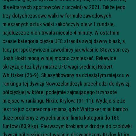
dla elitarnych sportowców z uczelni) w 2021. Także jego
trzy dotychczasowe walki w formule zawodowych
mieszanych sztuk walki zakończyły się w 1 rundzie,
najdłuższa z nich trwała niecałe 4 minuty. W ostatnim
czasie kategoria ciężka UFC straciła swój dawny blask, a
tacy perspektywiczni zawodnicy jak właśnie Steveson czy
Josh Hokit mogą w niej mocno zamieszać. Rękawice
skrzyżuje też były mistrz UFC wagi średniej Robert
Whittaker (26-9). Sklasyfikowany na dziesiątym miejscu w
rankingu tej dywizji Nowozelandczyk przechodzi do dywizji
półciężkiej w której podejmie zajmującego trzynaste
miejsce w rankingu Nikite Krylova (31-11). Wydaje się że
jest to już ostateczna zmiana, gdyż Whittaker miał bardzo
duże problemy z wypełnianiem limitu kategorii do 185
funtów (83,9 kg). Pierwszym krokiem w drodze do czołówki
dywizji półciężkiej jest właśnie doświadczony Krylov, który