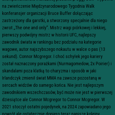
na zwieńczenie Międzynarodowego Tygodnia Walk
konferansjer organizacji Bruce Buffer dołączając
zastrzeżony dla garstki, a stworzony specjalnie dla niego
zwrot ,,The one and only”. Mistrz wagi piórkowej i lekkiej,
pierwszy podwójny mistrz w historii UFC, najlepszy
zawodnik świata w rankingu bez podziału na kategorie
wagowe, autor najszybszego nokautu w walce o pas (13
sekund). Connor Mcgregor. I choć schyłek jego kariery
został naznaczony porażkami (Nurmagomedow, 2x Poirier) i
skandalami poza klatką to charyzma i sposób w jaki
Irlandczyk zmienił świat MMA na zawsze pozostaną w
sercach widzów do samego końca. Nie jest najlepszym
zawodnikiem wszechczasów, być może nie jest w pierwszej
dziesiątce ale Connor Mcgregor to Connor Mcgregor. W
2021 stoczył ostatni pojedynek, na 2024 zapowiadano jego
powrót ale ostatecznie dopiero teraz napisze kolejny