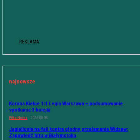
REKLAMA
najnowsze
Korona Kielce 1:1 Legia Warszawa – podsumowanie
spotkania 3 kolejki
Piłka Nożna
2026-08-08
Jagiellonia na fali kontra głodny przełamania Widzew:
Zapowiedź hitu w Białymstoku