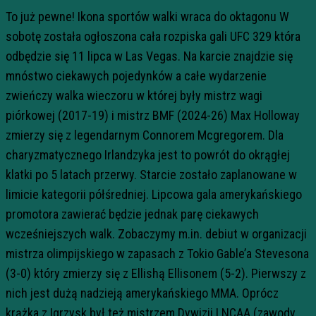
To już pewne! Ikona sportów walki wraca do oktagonu W
sobotę została ogłoszona cała rozpiska gali UFC 329 która
odbędzie się 11 lipca w Las Vegas. Na karcie znajdzie się
mnóstwo ciekawych pojedynków a całe wydarzenie
zwieńczy walka wieczoru w której były mistrz wagi
piórkowej (2017-19) i mistrz BMF (2024-26) Max Holloway
zmierzy się z legendarnym Connorem Mcgregorem. Dla
charyzmatycznego Irlandzyka jest to powrót do okrągłej
klatki po 5 latach przerwy. Starcie zostało zaplanowane w
limicie kategorii półśredniej. Lipcowa gala amerykańskiego
promotora zawierać będzie jednak parę ciekawych
wcześniejszych walk. Zobaczymy m.in. debiut w organizacji
mistrza olimpijskiego w zapasach z Tokio Gable’a Stevesona
(3-0) który zmierzy się z Ellishą Ellisonem (5-2). Pierwszy z
nich jest dużą nadzieją amerykańskiego MMA. Oprócz
krążka z Igrzysk był też mistrzem Dywizji I NCAA (zawody