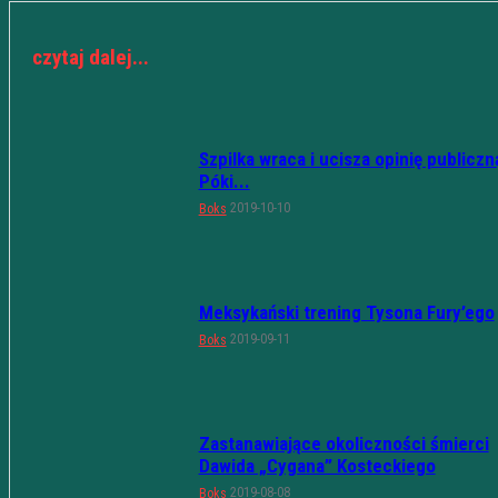
czytaj dalej...
Szpilka wraca i ucisza opinię publiczn
Póki...
2019-10-10
Boks
Meksykański trening Tysona Fury’ego
2019-09-11
Boks
Zastanawiające okoliczności śmierci
Dawida „Cygana” Kosteckiego
2019-08-08
Boks