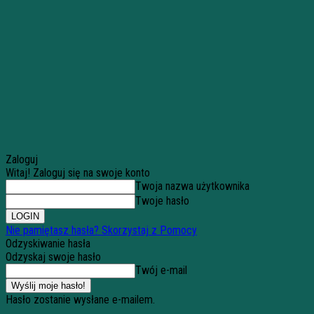
Zaloguj
Witaj! Zaloguj się na swoje konto
Twoja nazwa użytkownika
Twoje hasło
Nie pamiętasz hasła? Skorzystaj z Pomocy
Odzyskiwanie hasła
Odzyskaj swoje hasło
Twój e-mail
Hasło zostanie wysłane e-mailem.