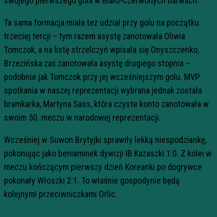
swojego pierwszego gola w Biało-Czerwonych barwach.
Ta sama formacja miała też udział przy golu na początku
trzeciej tercji – tym razem asystę zanotowała Oliwia
Tomczok, a na listę strzelczyń wpisała się Onyszczenko,
Brzezińska zaś zanotowała asystę drugiego stopnia –
podobnie jak Tomczok przy jej wcześniejszym golu. MVP
spotkania w naszej reprezentacji wybrana jednak została
bramkarka, Martyna Sass, która czyste konto zanotowała w
swoim 50. meczu w narodowej reprezentacji.
Wcześniej w Suwon Brytyjki sprawiły lekką niespodziankę,
pokonując jako beniaminek dywizji IB Kazaszki 1:0. Z kolei w
meczu kończącym pierwszy dzień Koreanki po dogrywce
pokonały Włoszki 2:1. To właśnie gospodynie będą
kolejnymi przeciwniczkami Orlic.