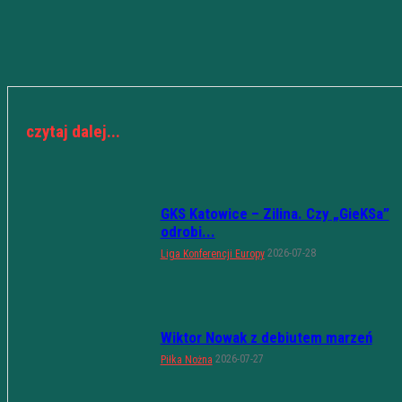
czytaj dalej...
GKS Katowice – Zilina. Czy „GieKSa”
odrobi...
2026-07-28
Liga Konferencji Europy
Wiktor Nowak z debiutem marzeń
2026-07-27
Piłka Nożna