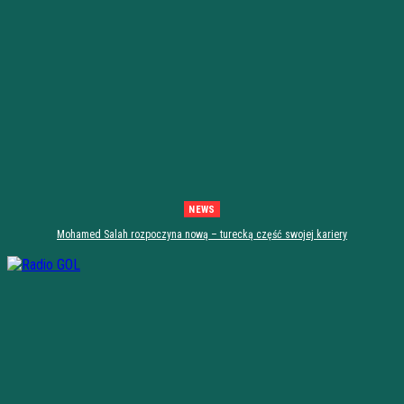
NEWS
Mohamed Salah rozpoczyna nową – turecką część swojej kariery