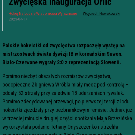
Zwycięska inauguracja Orlic
Hokej Na Lodzie
Wiadomości
Wyróżnione
Wojciech Nowakowski
2023-04-17
Polskie hokeistki od zwycięstwa rozpoczęły występ na
mistrzostwach świata dywizji IB w koreańskim Suwon.
Biało-Czerwone wygrały 2:0 z reprezentacją Słowenii.
Pomimo niezbyt okazałych rozmiarów zwycięstwa,
podopieczne Zbigniewa Wróbla miały mecz pod kontrolą –
oddały 52 strzały przy zaledwie 18 uderzeniach rywalek.
Pomimo zdecydowanej przewagi, po pierwszej tercji z lodu
hokeistki zjeżdżały przy bezbramkowym remisie. Jednak już
w trzeciej minucie drugiej części spotkania Maja Brzezińska
wykorzystała podanie Tetiany Onyszczenko i strzeliła