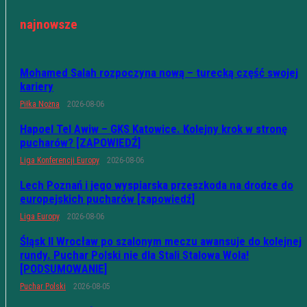
najnowsze
Mohamed Salah rozpoczyna nową – turecką część swojej
kariery
Piłka Nożna
2026-08-06
Hapoel Tel Awiw – GKS Katowice. Kolejny krok w stronę
pucharów? [ZAPOWIEDŹ]
Liga Konferencji Europy
2026-08-06
Lech Poznań i jego wyspiarska przeszkoda na drodze do
europejskich pucharów [zapowiedź]
Liga Europy
2026-08-06
Śląsk II Wrocław po szalonym meczu awansuje do kolejnej
rundy. Puchar Polski nie dla Stali Stalowa Wola!
[PODSUMOWANIE]
Puchar Polski
2026-08-05