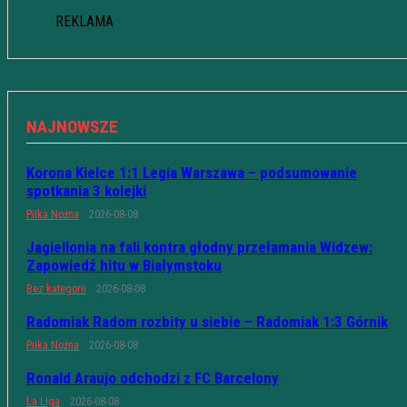
REKLAMA
NAJNOWSZE
Korona Kielce 1:1 Legia Warszawa – podsumowanie
spotkania 3 kolejki
Piłka Nożna
2026-08-08
Jagiellonia na fali kontra głodny przełamania Widzew:
Zapowiedź hitu w Białymstoku
Bez kategorii
2026-08-08
Radomiak Radom rozbity u siebie – Radomiak 1:3 Górnik
Piłka Nożna
2026-08-08
Ronald Araujo odchodzi z FC Barcelony
La Liga
2026-08-08