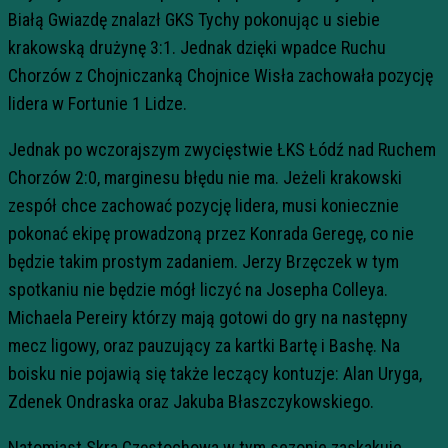
Białą Gwiazdę znalazł GKS Tychy pokonując u siebie
krakowską drużynę 3:1. Jednak dzięki wpadce Ruchu
Chorzów z Chojniczanką Chojnice Wisła zachowała pozycję
lidera w Fortunie 1 Lidze.
Jednak po wczorajszym zwycięstwie ŁKS Łódź nad Ruchem
Chorzów 2:0, marginesu błędu nie ma. Jeżeli krakowski
zespół chce zachować pozycję lidera, musi koniecznie
pokonać ekipę prowadzoną przez Konrada Geregę, co nie
będzie takim prostym zadaniem. Jerzy Brzęczek w tym
spotkaniu nie będzie mógł liczyć na Josepha Colleya.
Michaela Pereiry którzy mają gotowi do gry na następny
mecz ligowy, oraz pauzujący za kartki Bartę i Bashę. Na
boisku nie pojawią się także leczący kontuzje: Alan Uryga,
Zdenek Ondraska oraz Jakuba Błaszczykowskiego.
Natomiast Skra Częstochowa w tym sezonie zaskakuje