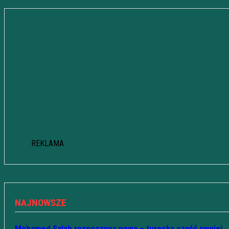
REKLAMA
NAJNOWSZE
Mohamed Salah rozpoczyna nową – turecką część swojej