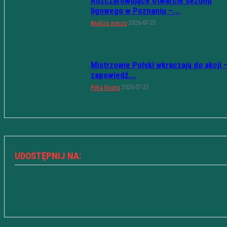
Rozczarowujące otwarcie sezonu
ligowego w Poznaniu –...
2026-07-25
Analiza meczu
Mistrzowie Polski wkraczają do akcji 
zapowiedź...
2026-07-25
Piłka Nożna
UDOSTĘPNIJ NA: