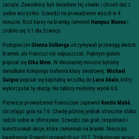
zacięte. Zawodnicy byli świadomi tej stawki i chcieli dać z
siebie wszystko. Szwedzi na prowadzenie wyszli w 4
minucie. Rzut karny na bramkę zamienił
Hampus Wanne
i
zrobiło się 3:1 dla Szwecji.
Podopieczni
Glenna Solberga
utrzymywali przewagę dwóch
bramek, ale Francuzi nie odpuszczali. Pięknym golem
popisał się
Dika Mem.
W dwunastej minucie byliśmy
świadkami kolejnego trafienia klasy światowej.
Michael
Guigou
popisał się kapitalną wrzutką do
Luca Abalo
, który
wykorzystał tę okazję. Na tablicy mieliśmy wynik 6:6.
Pierwsze prowadzenie Francuzom zapewnił
Kentin Mahé
,
strzelając gola na 7:6. Chwilę później jednak strasznie słabo
radzili sobie w ofensywie. Szwedzi zaś grali zespołowo i
konstruowali akcje, które zamieniali na bramki. Nieco po
kwadransie Szwedzi prowadzili już 10:7. Trójkolorowi wciąż