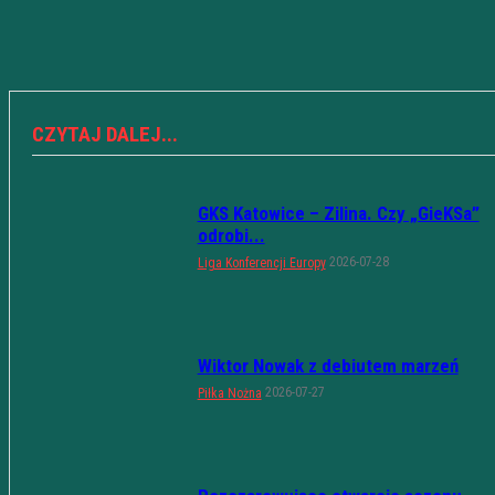
CZYTAJ DALEJ...
GKS Katowice – Zilina. Czy „GieKSa”
odrobi...
2026-07-28
Liga Konferencji Europy
Wiktor Nowak z debiutem marzeń
2026-07-27
Piłka Nożna