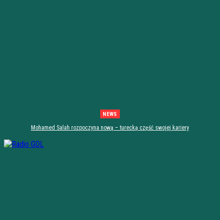
NEWS
Mohamed Salah rozpoczyna nową – turecką część swojej kariery