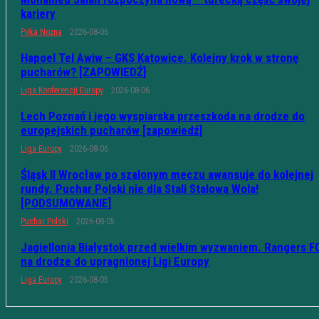
kariery
Piłka Nożna
2026-08-06
Hapoel Tel Awiw – GKS Katowice. Kolejny krok w stronę
pucharów? [ZAPOWIEDŹ]
Liga Konferencji Europy
2026-08-06
Lech Poznań i jego wyspiarska przeszkoda na drodze do
europejskich pucharów [zapowiedź]
Liga Europy
2026-08-06
Śląsk II Wrocław po szalonym meczu awansuje do kolejnej
rundy. Puchar Polski nie dla Stali Stalowa Wola!
[PODSUMOWANIE]
Puchar Polski
2026-08-05
Jagiellonia Białystok przed wielkim wyzwaniem. Rangers F
na drodze do upragnionej Ligi Europy
Liga Europy
2026-08-05