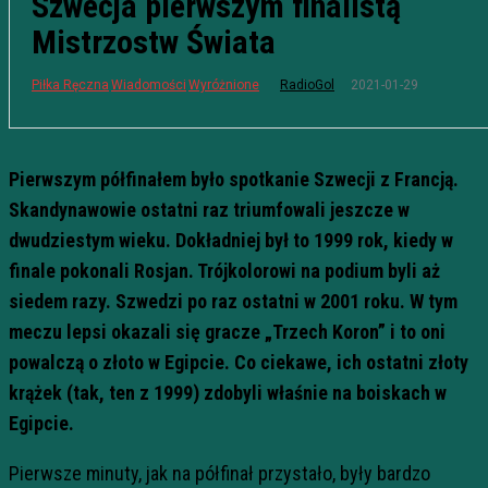
Szwecja pierwszym finalistą
Mistrzostw Świata
2021-01-29
Piłka Ręczna
Wiadomości
Wyróżnione
RadioGol
Pierwszym półfinałem było spotkanie Szwecji z Francją.
Skandynawowie ostatni raz triumfowali jeszcze w
dwudziestym wieku. Dokładniej był to 1999 rok, kiedy w
finale pokonali Rosjan. Trójkolorowi na podium byli aż
siedem razy. Szwedzi po raz ostatni w 2001 roku. W tym
meczu lepsi okazali się gracze „Trzech Koron” i to oni
powalczą o złoto w Egipcie. Co ciekawe, ich ostatni złoty
krążek (tak, ten z 1999) zdobyli właśnie na boiskach w
Egipcie.
Pierwsze minuty, jak na półfinał przystało, były bardzo