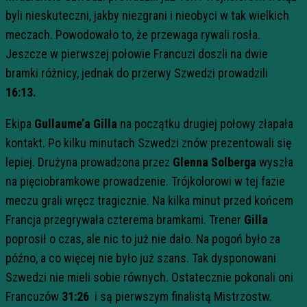
byli nieskuteczni, jakby niezgrani i nieobyci w tak wielkich
meczach. Powodowało to, że przewaga rywali rosła.
Jeszcze w pierwszej połowie Francuzi doszli na dwie
bramki różnicy, jednak do przerwy Szwedzi prowadzili
16:13.
Ekipa
Gullaume’a Gilla
na początku drugiej połowy złapała
kontakt. Po kilku minutach Szwedzi znów prezentowali się
lepiej. Drużyna prowadzona przez
Glenna Solberga
wyszła
na pięciobramkowe prowadzenie. Trójkolorowi w tej fazie
meczu grali wręcz tragicznie. N
a kilka minut przed końcem
Francja przegrywała czterema bramkami. Trener
Gilla
poprosił o czas, ale nic to już nie dało. Na pogoń było za
późno, a co więcej nie było już szans. Tak dysponowani
Szwedzi nie mieli sobie równych. O
statecznie p
okonali oni
Francuzów
31:26
i są pierwszym finalistą Mistrzostw.