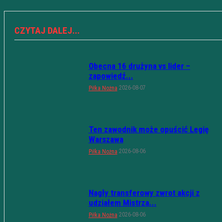
CZYTAJ DALEJ...
Obecna 16 drużyna vs lider –
zapowiedź...
2026-08-07
Piłka Nożna
Ten zawodnik może opuścić Legię
Warszawa
2026-08-06
Piłka Nożna
Nagły transferowy zwrot akcji z
udziałem Mistrza...
2026-08-06
Piłka Nożna