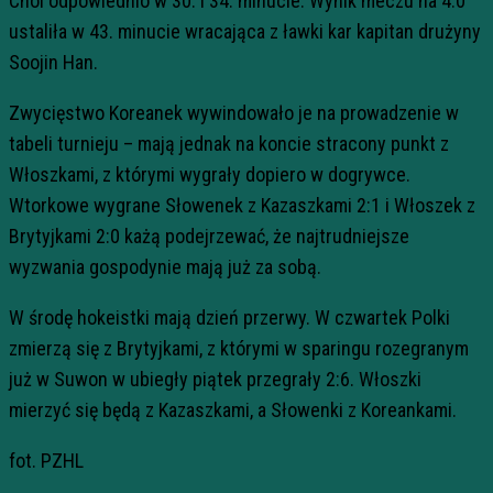
Choi odpowiednio w 30. i 34. minucie. Wynik meczu na 4:0
ustaliła w 43. minucie wracająca z ławki kar kapitan drużyny
Soojin Han.
Zwycięstwo Koreanek wywindowało je na prowadzenie w
tabeli turnieju – mają jednak na koncie stracony punkt z
Włoszkami, z którymi wygrały dopiero w dogrywce.
Wtorkowe wygrane Słowenek z Kazaszkami 2:1 i Włoszek z
Brytyjkami 2:0 każą podejrzewać, że najtrudniejsze
wyzwania gospodynie mają już za sobą.
W środę hokeistki mają dzień przerwy. W czwartek Polki
zmierzą się z Brytyjkami, z którymi w sparingu rozegranym
już w Suwon w ubiegły piątek przegrały 2:6. Włoszki
mierzyć się będą z Kazaszkami, a Słowenki z Koreankami.
fot. PZHL