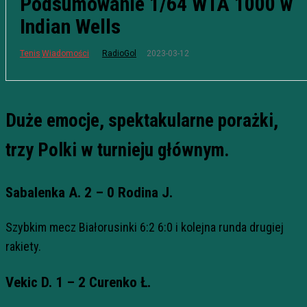
Podsumowanie 1/64 WTA 1000 w
Indian Wells
2023-03-12
Tenis
Wiadomości
RadioGol
Duże emocje, spektakularne porażki,
trzy Polki w turnieju głównym.
Sabalenka A. 2 – 0 Rodina J.
Szybkim mecz Białorusinki 6:2 6:0 i kolejna runda drugiej
rakiety.
Vekic D. 1 – 2 Curenko Ł.