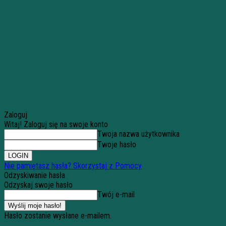
Zaloguj
Witaj! Zaloguj się na swoje konto
Twoja nazwa użytkownika
Twoje hasło
Nie pamiętasz hasła? Skorzystaj z Pomocy
Odzyskiwanie hasła
Odzyskaj swoje hasło
Twój e-mail
Hasło zostanie wysłane e-mailem.