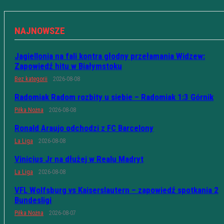
NAJNOWSZE
Jagiellonia na fali kontra głodny przełamania Widzew:
Zapowiedź hitu w Białymstoku
Bez kategorii
2026-08-08
Radomiak Radom rozbity u siebie – Radomiak 1:3 Górnik
Piłka Nożna
2026-08-08
Ronald Araujo odchodzi z FC Barcelony
La Liga
2026-08-08
Vinicius Jr na dłużej w Realu Madryt
La Liga
2026-08-08
VFL Wolfsburg vs Kaiserslautern – zapowiedź spotkania 2
Bundesligi
Piłka Nożna
2026-08-07