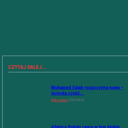
CZYTAJ DALEJ...
Mohamed Salah rozpoczyna nową –
turecką część...
2026-08-06
Piłka Nożna
Afimico Pululu zagra w tym klubie