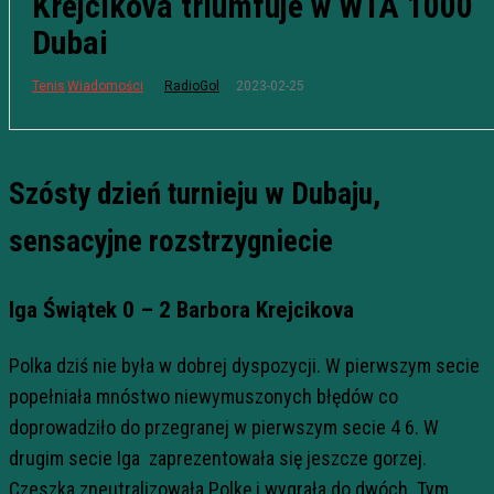
Krejcikova triumfuje w WTA 1000
Dubai
2023-02-25
Tenis
Wiadomości
RadioGol
Szósty dzień turnieju w Dubaju,
sensacyjne rozstrzygniecie
Iga Świątek 0 – 2 Barbora Krejcikova
Polka dziś nie była w dobrej dyspozycji. W pierwszym secie
popełniała mnóstwo niewymuszonych błędów co
doprowadziło do przegranej w pierwszym secie 4 6. W
drugim secie Iga zaprezentowała się jeszcze gorzej.
Czeszka zneutralizowała Polkę i wygrała do dwóch. Tym