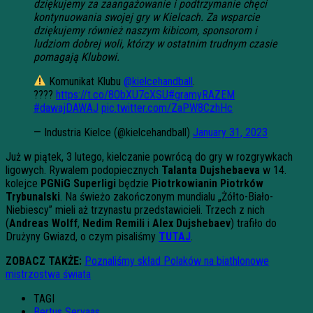
dziękujemy za zaangażowanie i podtrzymanie chęci
kontynuowania swojej gry w Kielcach. Za wsparcie
dziękujemy również naszym kibicom, sponsorom i
ludziom dobrej woli, którzy w ostatnim trudnym czasie
pomagają Klubowi.
Komunikat Klubu
@kielcehandball
.
????
https://t.co/8ObXU7cXSU
#gramyRAZEM
#dawajDAWAJ
pic.twitter.com/ZaPW8CzhHc
— Industria Kielce (@kielcehandball)
January 31, 2023
Już w piątek, 3 lutego, kielczanie powrócą do gry w rozgrywkach
ligowych. Rywalem podopiecznych
Talanta Dujshebaeva
w 14.
kolejce
PGNiG Superligi
będzie
Piotrkowianin Piotrków
Trybunalski
. Na świeżo zakończonym mundialu „Żółto-Biało-
Niebiescy” mieli aż trzynastu przedstawicieli. Trzech z nich
(
Andreas
Wolff
,
Nedim
Remili
i
Alex
Dujshebaev
) trafiło do
Drużyny Gwiazd, o czym pisaliśmy
TUTAJ
.
ZOBACZ TAKŻE:
Poznaliśmy skład Polaków na biathlonowe
mistrzostwa świata
TAGI
Bertus Servaas