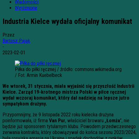
Wiadomości
Wyróżnione
Industria Kielce wydała oficjalny komunikat
Przez
Bartosz Pająk
-
2023-02-01
Piłka do piłki ręcznej / źródło: commons.wikimedia.org
/ Fot. Armin Kuebelbeck
We wtorek, 31 stycznia, miała wyjaśnić się przyszłość Industrii
Kielce. Zarząd 19-krotnego mistrza Polski w piłce ręcznej
wydał wczoraj komunikat, który dał nadzieję na lepsze jutro
sympatykom drużyny.
Przypomnijmy, że 9 listopada 2022 roku kielecka drużyna
poinformowała, iż firma
Van Pur
, właściciel browaru „
Łomża
”, nie
będzie już sponsorem tytularnym klubu. Powodem przedwczesnego
zerwania kontraktu, który obowiązywał do końca sezonu 2023/2024,
była rosyjska agresja na Ukrainę i spadek dochodów z rynków