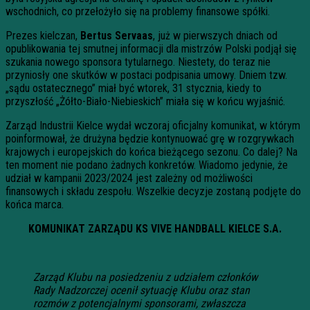
wschodnich, co przełożyło się na problemy finansowe spółki.
Prezes kielczan,
Bertus Servaas
, już w pierwszych dniach od
opublikowania tej smutnej informacji dla mistrzów Polski podjął się
szukania nowego sponsora tytularnego. Niestety, do teraz nie
przyniosły one skutków w postaci podpisania umowy. Dniem tzw.
„sądu ostatecznego” miał być wtorek, 31 stycznia, kiedy to
przyszłość „Żółto-Biało-Niebieskich” miała się w końcu wyjaśnić.
Zarząd Industrii Kielce wydał wczoraj oficjalny komunikat, w którym
poinformował, że drużyna będzie kontynuować grę w rozgrywkach
krajowych i europejskich do końca bieżącego sezonu. Co dalej? Na
ten moment nie podano żadnych konkretów. Wiadomo jedynie, że
udział w kampanii 2023/2024 jest zależny od możliwości
finansowych i składu zespołu. Wszelkie decyzje zostaną podjęte do
końca marca.
KOMUNIKAT ZARZĄDU KS VIVE HANDBALL KIELCE S.A.
Zarząd Klubu na posiedzeniu z udziałem członków
Rady Nadzorczej ocenił sytuację Klubu oraz stan
rozmów z potencjalnymi sponsorami, zwłaszcza