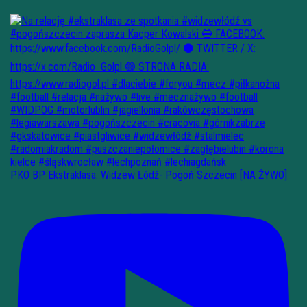
PKO BP Ekstraklasa: Widzew Łódź- Pogoń Szczecin [NA ŻYWO]