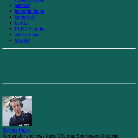
handball
Industria Kielce
komunikat
Łomża
PGNiG Superliga
piłka ręczna
Van Pur
Bartosz Pająk
Komentator sportowy Radia GOL oraz Sportowego Olsztyna.