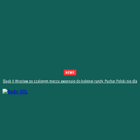
NEWS
Śląsk II Wrocław po szalonym meczu awansuje do kolejnej rundy. Puchar Polski nie dla
Stali Stalowa Wola! [PODSUMOWANIE]