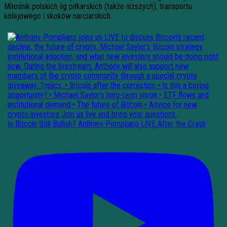
Miłośnik polskich lig piłkarskich (także niższych), transportu
kolejowego i skoków narciarskich.
Is Bitcoin Still Bullish? Anthony Pompliano LIVE After the Crash