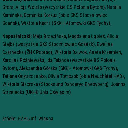
Sfora, Alicja Wcisło (wszystkie BS Polonia Bytom), Natalia
Kamińska, Dominika Korkuz (obie GKS Stoczniowiec
Gdańsk), Wiktoria Kędra (SKKH Atomówki GKS Tychy),
Napastniczki:
Maja Brzezińska, Magdalena Łąpieś, Alicja
Siejka (wszystkie GKS Stoczniowiec Gdańsk), Ewelina
Czarnecka (ŽHK Poprad), Wiktoria Dziwok, Aneta Krzemień,
Karolina Późniewska, Ida Talanda (wszystkie BS Polonia
Bytom), Aleksandra Górska (SKKH Atomówki GKS Tychy),
Tatiana Onyszczenko, Olivia Tomczok (obie Neuchâtel HAD),
Wiktoria Sikorska (Stocksund Danderyd Enebyberg), Joanna
Strzelecka (UKHK Unia Oświęcim)
źródło: PZHL/inf. własna