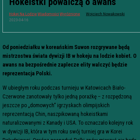
Hokeistki powalczą o awans
Hokej Na Lodzie
Wiadomości
Wyróżnione
Wojciech Nowakowski
2023-04-16
Od poniedziałku w koreańskim Suwon rozgrywane będą
mistrzostwa świata dywizji IB w hokeju na lodzie kobiet. O
awans na bezpośrednie zaplecze elity walczyć będzie
reprezentacja Polski.
W ubiegłym roku podczas turnieju w Katowicach Biało-
Czerwone zanotowały tylko jedną porażkę – z rozpędzoną
jeszcze po „domowych” igrzyskach olimpijskich
reprezentacją Chin, naszpikowaną hokeistkami
naturalizowanymi z Kanady i USA. To oznaczało kolejny rok
w dywizji IB, która w tym roku swój turniej gra w Korei