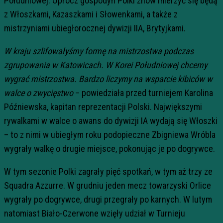
Południowej. Oprócz gospodyń Polki znów mierzyć się będą
z Włoszkami, Kazaszkami i Słowenkami, a także z
mistrzyniami ubiegłorocznej dywizji IIA, Brytyjkami.
W kraju szlifowałyśmy formę na mistrzostwa podczas
zgrupowania w Katowicach. W Korei Południowej chcemy
wygrać mistrzostwa. Bardzo liczymy na wsparcie kibiców w
walce o zwycięstwo
– powiedziała przed turniejem Karolina
Późniewska, kapitan reprezentacji Polski. Największymi
rywalkami w walce o awans do dywizji IA wydają się Włoszki
– to z nimi w ubiegłym roku podopieczne Zbigniewa Wróbla
wygrały walkę o drugie miejsce, pokonując je po dogrywce.
W tym sezonie Polki zagrały pięć spotkań, w tym aż trzy ze
Squadra Azzurre. W grudniu jeden mecz towarzyski Orlice
wygrały po dogrywce, drugi przegrały po karnych. W lutym
natomiast Biało-Czerwone wzięły udział w Turnieju