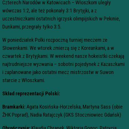
Czterech Narodów w Katowicach – Włoszkom uległy
wówczas 1:2, ale też pokonały 3:1 Brytyjki, a z
uczestniczkami ostatnich igrzysk olimpijskich w Pekinie,
Dunkami, przegrały tylko 3:5.
W poniedziałek Polki rozpoczną turniej meczem ze
Słowenkami. We wtorek zmierzą się z Koreankami, a w
czwartek z Brytyjkami. W weekend nasze hokeistki czekają
najtrudniejsze wyzwania – sobotni pojedynek z Kazaszkami
i zaplanowane jako ostatni mecz mistrzostw w Suwon
starcie z Włoszkami.
Skład reprezentacji Polski:
Bramkarki:
Agata Kosińska-Horzelska, Martyna Sass (obie
ŽHK Poprad), Nadia Ratajczyk (GKS Stoczniowiec Gdańsk)
Obrończynie:
Klaudia Chrapek, Wiktoria Gogoc, Patrycja