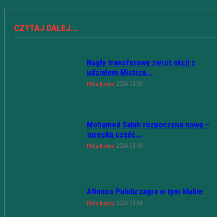
CZYTAJ DALEJ...
Nagły transferowy zwrot akcji z
udziałem Mistrza...
2026-08-06
Piłka Nożna
Mohamed Salah rozpoczyna nową –
turecką część...
2026-08-06
Piłka Nożna
Afimico Pululu zagra w tym klubie
2026-08-04
Piłka Nożna