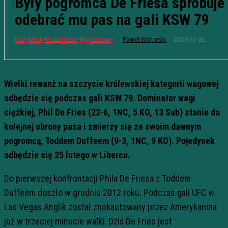
Były pogromca De Friesa spróbuje
odebrać mu pas na gali KSW 79
2023-01-26
KSW
MMA
Wiadomości
Wyróżnione
Paweł Wątorski
Wielki rewanż na szczycie królewskiej kategorii wagowej
odbędzie się podczas gali KSW 79. Dominator wagi
ciężkiej, Phil De Fries (22-6, 1NC, 5 KO, 13 Sub) stanie do
kolejnej obrony pasa i zmierzy się ze swoim dawnym
pogromcą, Toddem Duffeem (9-3, 1NC, 9 KO). Pojedynek
odbędzie się 25 lutego w Libercu.
Do pierwszej konfrontacji Phila De Friesa z Toddem
Duffeem doszło w grudniu 2012 roku. Podczas gali UFC w
Las Vegas Anglik został znokautowany przez Amerykanina
już w trzeciej minucie walki. Dziś De Fries jest