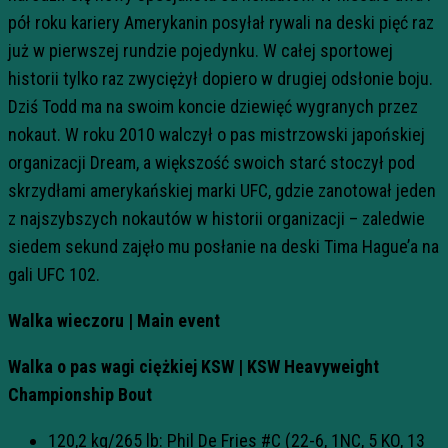
pół roku kariery Amerykanin posyłał rywali na deski pięć raz
już w pierwszej rundzie pojedynku. W całej sportowej
historii tylko raz zwyciężył dopiero w drugiej odsłonie boju.
Dziś Todd ma na swoim koncie dziewięć wygranych przez
nokaut. W roku 2010 walczył o pas mistrzowski japońskiej
organizacji Dream, a większość swoich starć stoczył pod
skrzydłami amerykańskiej marki UFC, gdzie zanotował jeden
z najszybszych nokautów w historii organizacji – zaledwie
siedem sekund zajęło mu posłanie na deski Tima Hague’a na
gali UFC 102.
Walka wieczoru | Main event
Walka o pas wagi ciężkiej KSW | KSW Heavyweight
Championship Bout
120,2 kg/265 lb: Phil De Fries #C (22-6, 1NC, 5 KO, 13