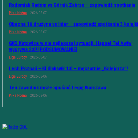
Radomiak Radom vs Górnik Zabrze – zapowiedź spotkania
Piłka Nożna
2026-08-07
Obecna 16 drużyna vs lider – zapowiedź spotkania 3 kolejk
Piłka Nożna
2026-08-07
GKS Katowice w nie najleoszej sytuacji. Hapoel Tel Awiw
wygrywa 2:0! [PODSUMOWANIE]
Liga Europy
2026-08-07
Lech Poznań – KÍ Klaksvík 1:0 – męczarnie „Kolejorza”!
Liga Europy
2026-08-06
Ten zawodnik może opuścić Legię Warszawa
Piłka Nożna
2026-08-06