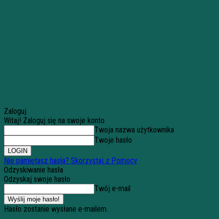
Zaloguj
Witaj! Zaloguj się na swoje konto
Twoja nazwa użytkownika
Twoje hasło
Nie pamiętasz hasła? Skorzystaj z Pomocy
Odzyskiwanie hasła
Odzyskaj swoje hasło
Twój e-mail
Hasło zostanie wysłane e-mailem.