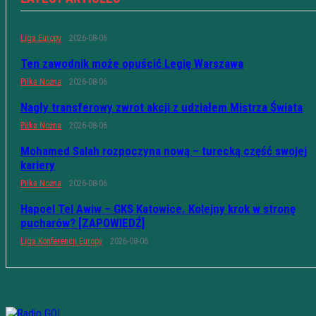
Liga Europy
2026-08-06
Ten zawodnik może opuścić Legię Warszawa
Piłka Nożna
2026-08-06
Nagły transferowy zwrot akcji z udziałem Mistrza Świata
Piłka Nożna
2026-08-06
Mohamed Salah rozpoczyna nową – turecką część swojej
kariery
Piłka Nożna
2026-08-06
Hapoel Tel Awiw – GKS Katowice. Kolejny krok w stronę
pucharów? [ZAPOWIEDŹ]
Liga Konferencji Europy
2026-08-06