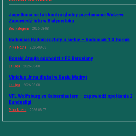
Jagiellonia na fali kontra głodny przełamania Widzew:
Zapowiedź hitu w Białymstoku
Bez kategorii
2026-08-08
Radomiak Radom rozbity u siebie – Radomiak 1:3 Górnik
Piłka Nożna
2026-08-08
Ronald Araujo odchodzi z FC Barcelony
La Liga
2026-08-08
Vinicius Jr na dłużej w Realu Madryt
La Liga
2026-08-08
VFL Wolfsburg vs Kaiserslautern – zapowiedź spotkania 2
Bundesligi
Piłka Nożna
2026-08-07