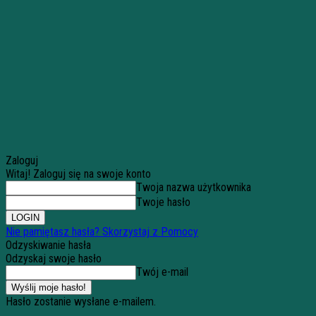
Zaloguj
Witaj! Zaloguj się na swoje konto
Twoja nazwa użytkownika
Twoje hasło
Nie pamiętasz hasła? Skorzystaj z Pomocy
Odzyskiwanie hasła
Odzyskaj swoje hasło
Twój e-mail
Hasło zostanie wysłane e-mailem.