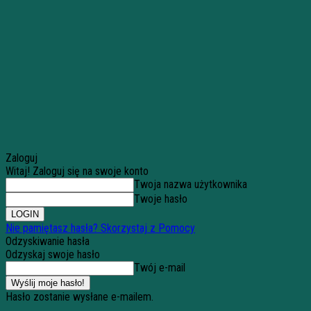
Zaloguj
Witaj! Zaloguj się na swoje konto
Twoja nazwa użytkownika
Twoje hasło
Nie pamiętasz hasła? Skorzystaj z Pomocy
Odzyskiwanie hasła
Odzyskaj swoje hasło
Twój e-mail
Hasło zostanie wysłane e-mailem.