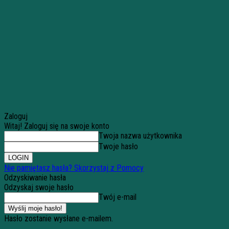
Zaloguj
Witaj! Zaloguj się na swoje konto
Twoja nazwa użytkownika
Twoje hasło
Nie pamiętasz hasła? Skorzystaj z Pomocy
Odzyskiwanie hasła
Odzyskaj swoje hasło
Twój e-mail
Hasło zostanie wysłane e-mailem.