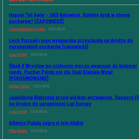
Hapoel Tel Awiw – GKS Katowice. Kolejny krok w stronę
pucharów? [ZAPOWIEDŹ]
Liga Konferencji Europy
2026-08-06
Lech Poznań i jego wyspiarska przeszkoda na drodze do
europejskich pucharów [zapowiedź]
Liga Europy
2026-08-06
Śląsk II Wrocław po szalonym meczu awansuje do kolejnej
rundy. Puchar Polski nie dla Stali Stalowa Wola!
[PODSUMOWANIE]
Puchar Polski
2026-08-05
Jagiellonia Białystok przed wielkim wyzwaniem. Rangers F
na drodze do upragnionej Ligi Europy
Liga Europy
2026-08-05
Afimico Pululu zagra w tym klubie
Piłka Nożna
2026-08-04