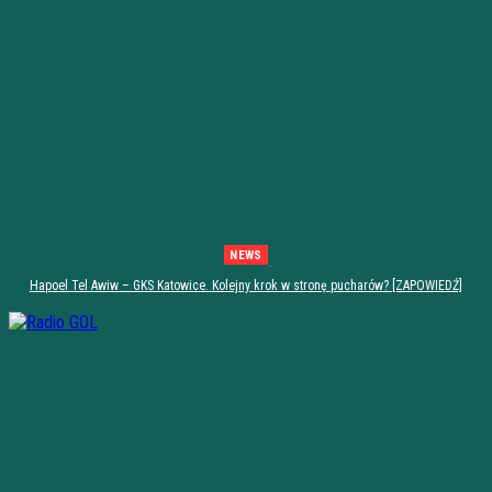
NEWS
Hapoel Tel Awiw – GKS Katowice. Kolejny krok w stronę pucharów? [ZAPOWIEDŹ]